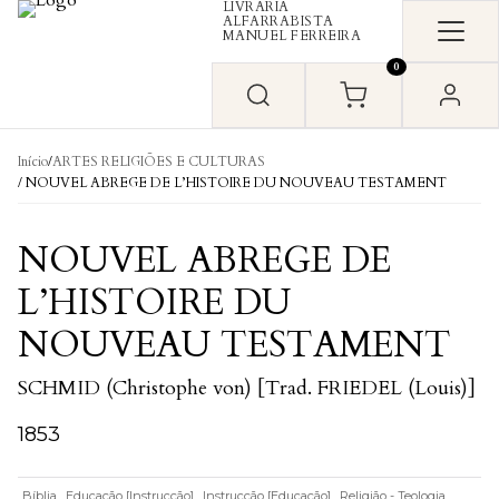
LIVRARIA
Skip to content
ALFARRABISTA
MANUEL FERREIRA
0
Início
/
ARTES RELIGIÕES E CULTURAS
/ NOUVEL ABREGE DE L’HISTOIRE DU NOUVEAU TESTAMENT
NOUVEL ABREGE DE
L’HISTOIRE DU
NOUVEAU TESTAMENT
SCHMID (Christophe von) [Trad. FRIEDEL (Louis)]
1853
Bíblia
Educação [Instrucção]
Instrucção [Educação]
Religião - Teologia