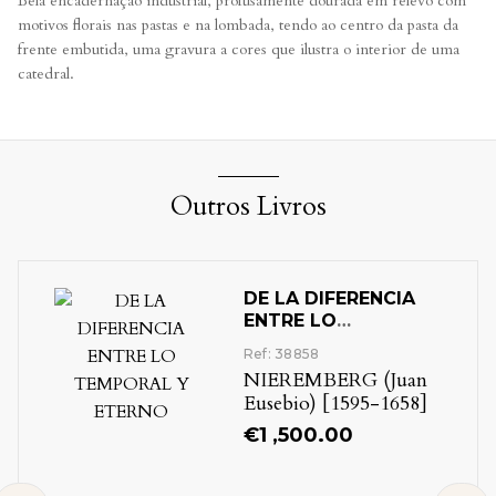
Bela encadernação industrial, profusamente dourada em relevo com
motivos florais nas pastas e na lombada, tendo ao centro da pasta da
frente embutida, uma gravura a cores que ilustra o interior de uma
catedral.
Outros Livros
DE LA DIFERENCIA
ENTRE LO
TEMPORAL Y
Ref: 38858
ETERNO
NIEREMBERG (Juan
Eusebio) [1595-1658]
€
1 ,500.00