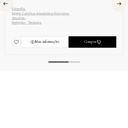
Filosofia
Igreja Católica Apostólica Romana
Jesuítas
Religião - Teologia
Mais informações
Comprar