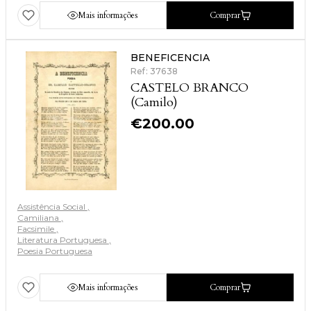
Mais informações
Comprar
BENEFICENCIA
Ref: 37638
CASTELO BRANCO
(Camilo)
€
200.00
Assistência Social
Camiliana
Facsimile
Literatura Portuguesa
Poesia Portuguesa
Mais informações
Comprar