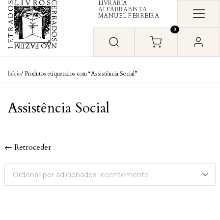
LIVRARIA
Skip to content
ALFARRABISTA
MANUEL FERREIRA
0
Início
/ Produtos etiquetados com “Assistência Social”
Assistência Social
← Retroceder