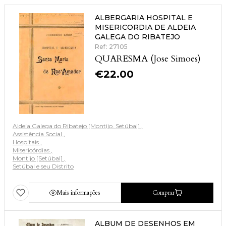
ALBERGARIA HOSPITAL E
MISERICORDIA DE ALDEIA
GALEGA DO RIBATEJO
Ref: 27105
QUARESMA (Jose Simoes)
€
22.00
Aldeia Galega do Ribatejo [Montijo. Setúbal]
Assistência Social
Hospitais
Misericórdias
Montijo [Setúbal]
Setúbal e seu Distrito
Mais informações
Comprar
ALBUM DE DESENHOS EM