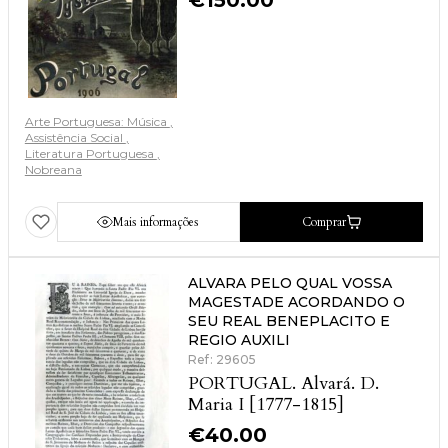
€
150.00
Arte Portuguesa: Música
Assistência Social
Literatura Portuguesa
Nobreana
Mais informações
Comprar
ALVARA PELO QUAL VOSSA
MAGESTADE ACORDANDO O
SEU REAL BENEPLACITO E
REGIO AUXILI
Ref: 29605
PORTUGAL. Alvará. D.
Maria I [1777-1815]
€
40.00