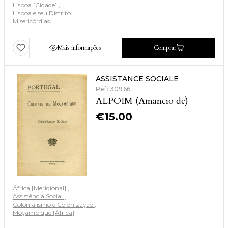
Lisboa [Cidade]
Lisboa e seu Distrito
Misericórdias
Mais informações
Comprar
ASSISTANCE SOCIALE
Ref: 30966
ALPOIM (Amancio de)
€
15.00
África [Meridional]
Assistência Social
Colonialismo e Colonização
Moçambique [África]