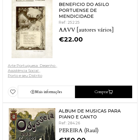
BENEFICIO DO ASILO
PORTUENSE DE
MENDICIDADE
Ref: 25225
AAVV [autores vários]
€
22.00
Arte Portuguesa: Desenho
Assistência Social
Porto e seu Distrito
Mais informações
Comprar
ALBUM DE MUSICAS PARA
PIANO E CANTO
Ref: 28426
PEREIRA (Raul)