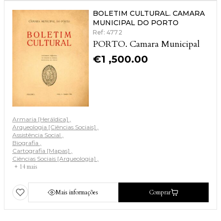
BOLETIM CULTURAL. CAMARA
MUNICIPAL DO PORTO
Ref: 4772
PORTO. Camara Municipal
€
1 ,500.00
Armaria [Heráldica]
Arqueologia [Ciências Sociais]
Assistência Social
Biografia
Cartografia [Mapas]
Ciências Sociais [Arqueologia]
+ 14 mais
Mais informações
Comprar