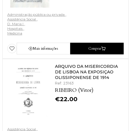
Administração pública ou privada
Assistência Social
D. Maria I
Hospitais
Medicina
Mais informações
Comprar
ARQUIVO DA MISERICORDIA
DE LISBOA NA EXPOSIÇAO
OLISSIPONENSE DE 1914
Ref: 23163
RIBEIRO (Vitor)
€
22.00
Assistência Social