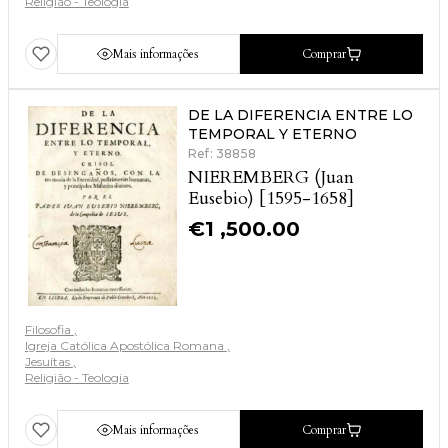
Religião - Teologia
Mais informações
Comprar
DE LA DIFERENCIA ENTRE LO
TEMPORAL Y ETERNO
Ref: 38858
NIEREMBERG (Juan
Eusebio) [1595-1658]
€
1 ,500.00
Filosofia
Igreja Católica Apostólica Romana
Jesuítas
Religião - Teologia
Mais informações
Comprar