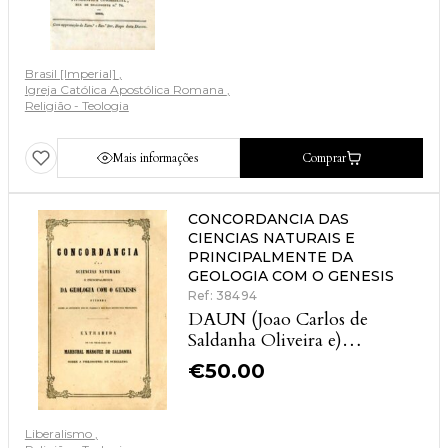
Brasil [Imperial]
Igreja Católica Apostólica Romana
Religião - Teologia
Mais informações
Comprar
CONCORDANCIA DAS
CIENCIAS NATURAIS E
PRINCIPALMENTE DA
GEOLOGIA COM O GENESIS
Ref: 38494
DAUN (Joao Carlos de
Saldanha Oliveira e)
[MARECHAL DUQUE DE
€
50.00
SALDANHA]
Liberalismo