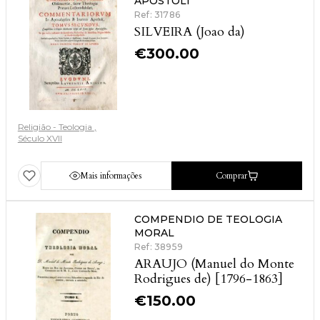
APOSTOLI
Ref: 31786
SILVEIRA (Joao da)
€
300.00
Religião - Teologia
Século XVII
Mais informações
Comprar
COMPENDIO DE TEOLOGIA
MORAL
Ref: 38959
ARAUJO (Manuel do Monte
Rodrigues de) [1796-1863]
€
150.00