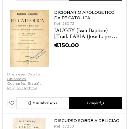
DICIONARIO APOLOGETICO
DA FE CATOLICA
Ref: 38073
JAUGEY (Jean Baptiste)
[Trad. FARIA (Jose Lopes
Leite de)]
€
150.00
Braga e seu Distrito
Dicionarios
Guimarães [Braga]
Religião - Teologia
Mais informações
Comprar
DISCURSO SOBRE A RELIGIAO
Ref: 37260