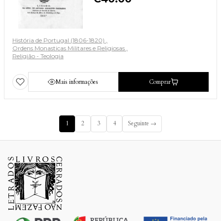
História de Portugal (1806-1820)
Ordens Monasticas Militares e Religiosas
Religião - Teologia
Mais informações
Comprar
1
2
3
4
Seguinte →