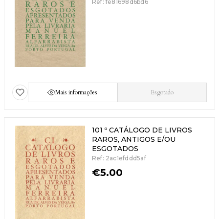
Ref: fe81698d6bd6
Mais informações
Esgotado
101 º CATÁLOGO DE LIVROS
RAROS, ANTIGOS E/OU
ESGOTADOS
Ref: 2ac1efddd5af
€
5.00