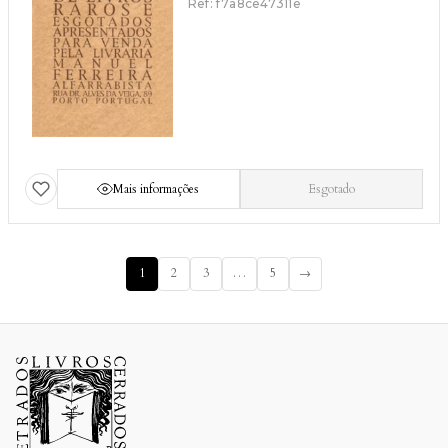
Ref: f7a8ce47311e
Mais informações
Esgotado
1
2
3
…
5
→