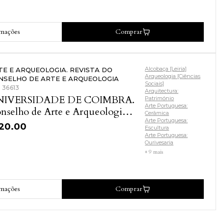
rmações
Comprar
Alcobaça [Leiria]
TE E ARQUEOLOGIA. REVISTA DO
Arqueologia [Ciências
NSELHO DE ARTE E ARQUEOLOGIA
Sociais]
: 36613
Arquitectura:
NIVERSIDADE DE COIMBRA.
Património
Arte Portuguesa:
nselho de Arte e Arqueologia
Cerâmica
 2ª Circunscrição
Arte Portuguesa:
120.00
Escultura
Arte Portuguesa:
Ourivesaria
+ 9 mais
rmações
Comprar