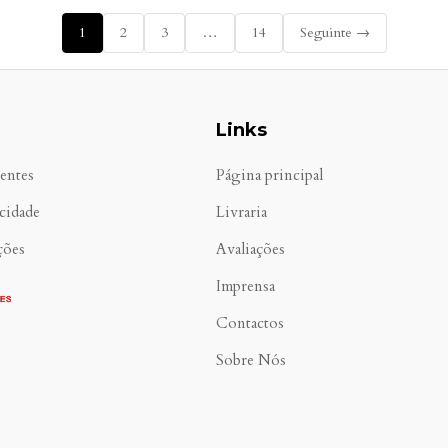
1
2
3
…
14
Seguinte →
Links
entes
Página principal
acidade
Livraria
ções
Avaliações
Imprensa
Contactos
Sobre Nós