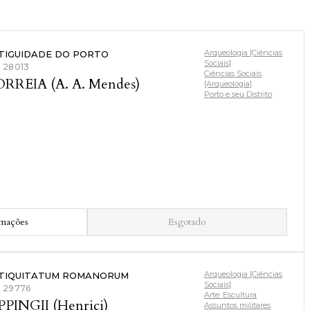
Arqueologia [Ciências
TIGUIDADE DO PORTO
Sociais]
: 28013
Ciências Sociais
RREIA (A. A. Mendes)
[Arqueologia]
Porto e seu Distrito
rmações
Esgotado
Arqueologia [Ciências
TIQUITATUM ROMANORUM
Sociais]
: 29776
Arte: Escultura
PPINGII (Henrici)
Assuntos militares