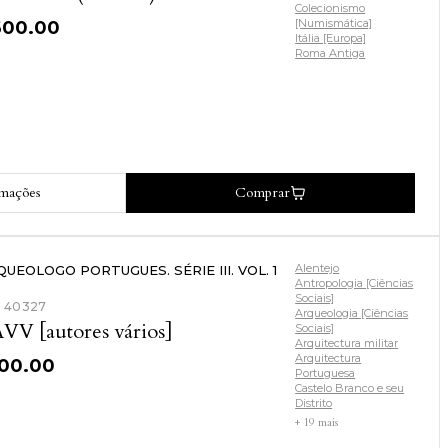
Colecionismo
[Numismática]
600.00
Itália [Europa]
Roma Antiga
rmações
Comprar
Alentejo
UEOLOGO PORTUGUES. SÉRIE III. VOL. 1
Antropologia [Ciências
Sociais]
: 40327
Arqueologia [Ciências
VV [autores vários]
Sociais]
Arquitectura militar
Arquitectura
100.00
Portuguesa
Castelo Branco e seu
Distrito
+ 19 mais