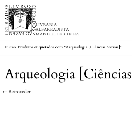
Skip to content
LIVRARIA
ALFARRABISTA
MANUEL FERREIRA
Início
/ Produtos etiquetados com “Arqueologia [Ciências Sociais]”
Arqueologia [Ciências 
← Retroceder