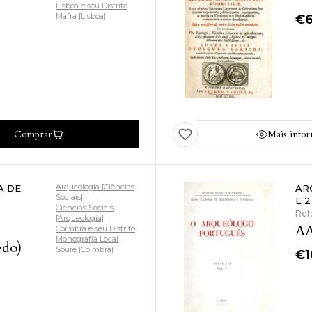
Lisboa e seu Distrito
Mafra [Lisboa]
€
Comprar
Mais info
Arqueologia [Ciências
A DE
ARQ
Sociais]
E 2
Ciências Sociais
Ref
[Arqueologia]
AA
Coimbra e seu Distrito
Monografia Local
edo)
Soure [Coimbra]
€