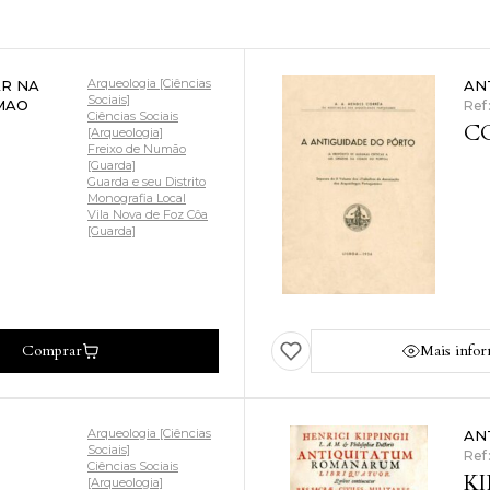
Arqueologia [Ciências
AR NA
AN
Sociais]
MAO
Ref
Ciências Sociais
CO
[Arqueologia]
Freixo de Numão
[Guarda]
Guarda e seu Distrito
Monografia Local
Vila Nova de Foz Côa
[Guarda]
Comprar
Mais info
Arqueologia [Ciências
AN
Sociais]
Ref
Ciências Sociais
KI
[Arqueologia]