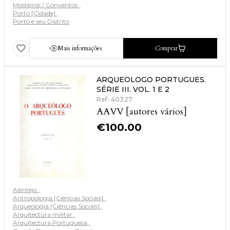
Mosteiros / Conventos
Porto [Cidade]
Porto e seu Distrito
Mais informações
Comprar
ARQUEOLOGO PORTUGUES.
SÉRIE III. VOL. 1 E 2
Ref: 40327
AAVV [autores vários]
€
100.00
Alentejo
Antropologia [Ciências Sociais]
Arqueologia [Ciências Sociais]
Arquitectura militar
Arquitectura Portuguesa