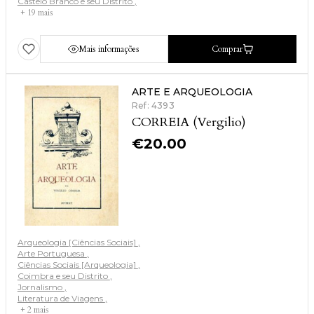
Castelo Branco e seu Distrito
+ 19 mais
Mais informações
Comprar
ARTE E ARQUEOLOGIA
Ref: 4393
CORREIA (Vergilio)
€
20.00
Arqueologia [Ciências Sociais]
Arte Portuguesa
Ciências Sociais [Arqueologia]
Coimbra e seu Distrito
Jornalismo
Literatura de Viagens
+ 2 mais