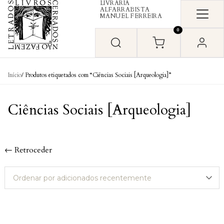
LIVRARIA
Skip to content
ALFARRABISTA
MANUEL FERREIRA
0
Início
/ Produtos etiquetados com “Ciências Sociais [Arqueologia]”
Ciências Sociais [Arqueologia]
← Retroceder