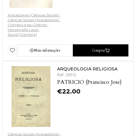
Arqueologia [Ciências Sociais]
Ciências Sociais [Arqueologia]
Coimbra e seu Distrito
Monografia Local
Soure [Coimbra]
Mais informações
Comprar
ARQUEOLOGIA RELIGIOSA
Ref: 25512
PATRICIO (Francisco Jose)
€
22.00
Ciências Sociais [Arqueologia]