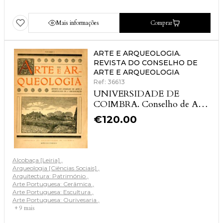
Mais informações
Comprar
ARTE E ARQUEOLOGIA.
REVISTA DO CONSELHO DE
ARTE E ARQUEOLOGIA
Ref: 36613
UNIVERSIDADE DE
COIMBRA. Conselho de Arte
e Arqueologia da 2ª
€
120.00
Circunscrição
Alcobaça [Leiria]
Arqueologia [Ciências Sociais]
Arquitectura: Património
Arte Portuguesa: Cerâmica
Arte Portuguesa: Escultura
Arte Portuguesa: Ourivesaria
+ 9 mais