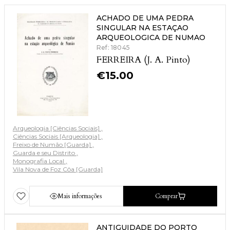
ACHADO DE UMA PEDRA
SINGULAR NA ESTAÇAO
ARQUEOLOGICA DE NUMAO
Ref: 18045
FERREIRA (J. A. Pinto)
€
15.00
Arqueologia [Ciências Sociais]
Ciências Sociais [Arqueologia]
Freixo de Numão [Guarda]
Guarda e seu Distrito
Monografia Local
Vila Nova de Foz Côa [Guarda]
Mais informações
Comprar
ANTIGUIDADE DO PORTO