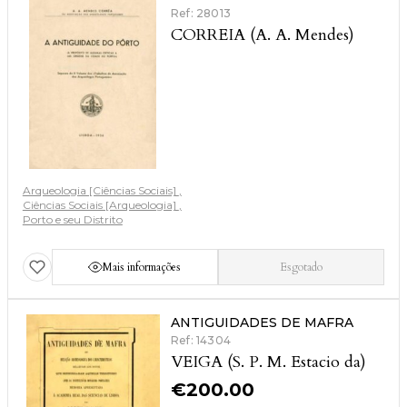
Ref: 28013
CORREIA (A. A. Mendes)
Arqueologia [Ciências Sociais]
Ciências Sociais [Arqueologia]
Porto e seu Distrito
Mais informações
Esgotado
ANTIGUIDADES DE MAFRA
Ref: 14304
VEIGA (S. P. M. Estacio da)
€
200.00