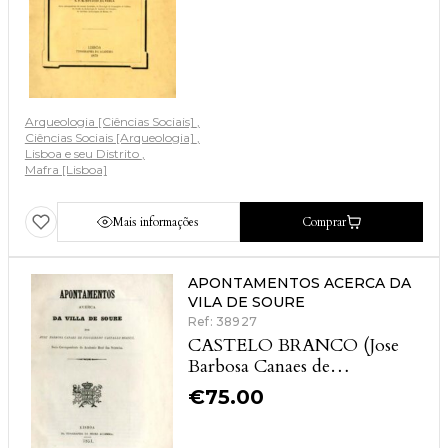
Arqueologia [Ciências Sociais]
Ciências Sociais [Arqueologia]
Lisboa e seu Distrito
Mafra [Lisboa]
Mais informações
Comprar
APONTAMENTOS ACERCA DA
VILA DE SOURE
Ref: 38927
CASTELO BRANCO (Jose
Barbosa Canaes de
Figueiredo)
€
75.00