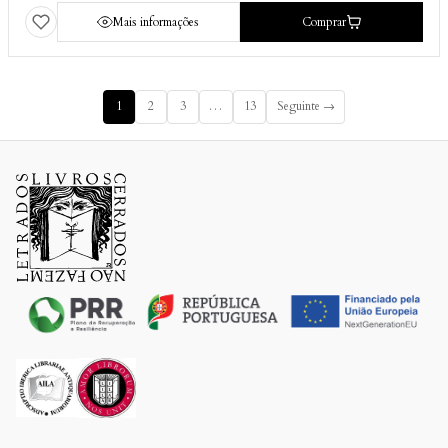
Mais informações
Comprar
1
2
3
…
13
Seguinte →