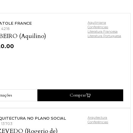
Aquiliniana
ATOLE FRANCE
Conferências
: 4216
Literatura Francesa
BEIRO (Aquilino)
Literatura Portuguesa
20.00
rmações
Comprar
Arquitectura
QUITECTURA NO PLANO SOCIAL
Conferências
: 13703
EVEDO (Rogerio de)