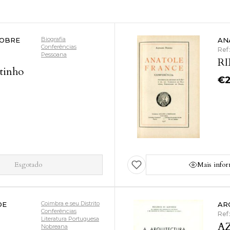
Biografia
SOBRE
AN
Conferências
Ref
Pessoana
RI
tinho
€
Esgotado
Mais info
Coimbra e seu Distrito
DE
AR
Conferências
Ref
Literatura Portuguesa
AZ
Nobreana