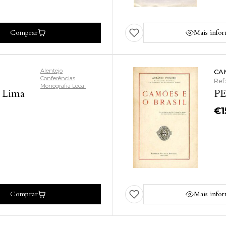
Comprar
Mais info
Alentejo
CA
Conferências
Ref
Monografia Local
 Lima
PE
€
1
Comprar
Mais info