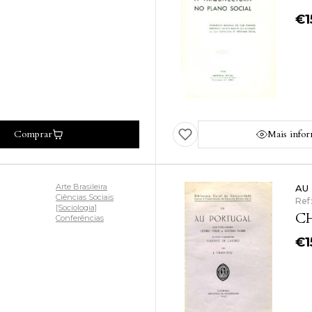
€
1
Comprar
Mais info
Arte Brasileira
AU
Ciências Sociais
Ref
[Sociologia]
CH
Conferências
€
1