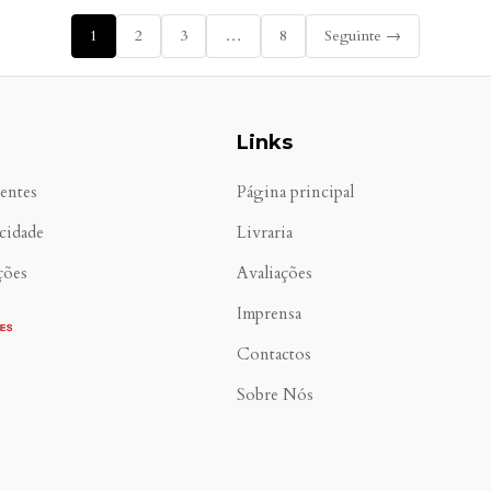
1
2
3
…
8
Seguinte →
Links
entes
Página principal
acidade
Livraria
ções
Avaliações
Imprensa
Contactos
Sobre Nós