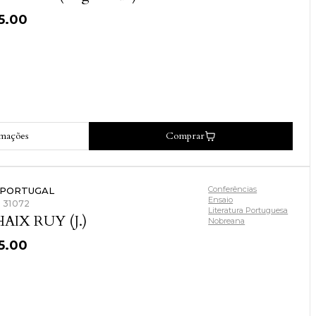
5.00
rmações
Comprar
Conferências
 PORTUGAL
Ensaio
: 31072
Literatura Portuguesa
AIX RUY (J.)
Nobreana
5.00