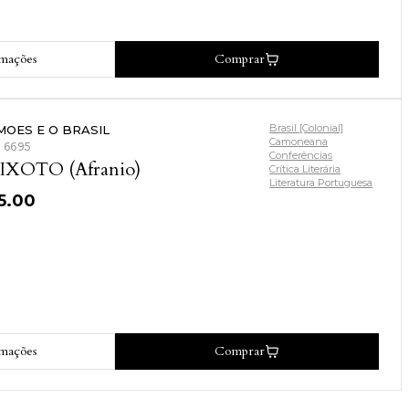
rmações
Comprar
Brasil [Colonial]
MOES E O BRASIL
Camoneana
: 6695
Conferências
IXOTO (Afranio)
Crítica Literária
Literatura Portuguesa
5.00
rmações
Comprar