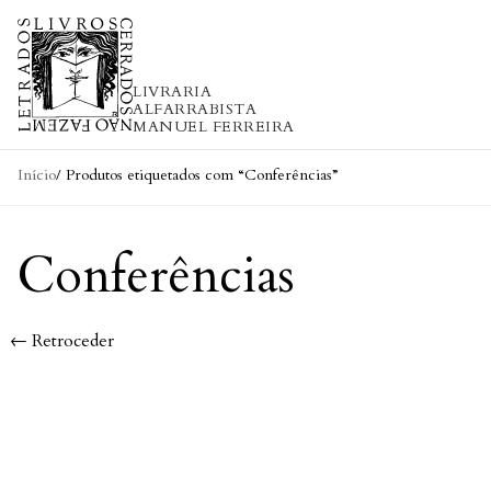
Skip to content
LIVRARIA
ALFARRABISTA
MANUEL FERREIRA
Início
/ Produtos etiquetados com “Conferências”
Conferências
← Retroceder