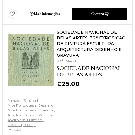
Mais informações
Comprar
SOCIEDADE NACIONAL DE
BELAS ARTES. 36.ª EXPOSIÇAO
DE PINTURA ESCULTURA
ARQUITECTURA DESENHO E
GRAVURA
Ref: 34471
SOCIEDADE NACIONAL
DE BELAS ARTES
€
25.00
Almada [Setúbal]
Arte Portuguesa: Desenho
Arte Portuguesa: Gravura
Arte Portuguesa: Pintura
Aveiro e seu Distrito
Cascais [Lisboa]
+ 9 mais