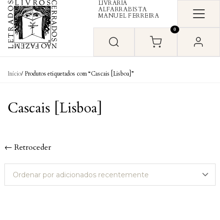
LIVRARIA
Skip to content
ALFARRABISTA
MANUEL FERREIRA
0
Início
/ Produtos etiquetados com “Cascais [Lisboa]”
Cascais [Lisboa]
← Retroceder