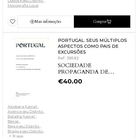
Lisboa e seu Distrito
Monografia Local
Mais informações
Comprar
PORTUGAL. SEUS MÚLTIPLOS
ASPECTOS COMO PAIS DE
EXCURSÕES
Ref: 38582
SOCIEDADE
PROPAGANDA DE
PORTUGAL
€
40.00
Alcobaça [Leiria]
Aveiro e seu Distrito
Batalha [Leiria]
Beiras
Beja e seu Distrito
Braga e seu Distrito
+ 30 mais