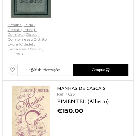
Batalha [Leiria]
Cascais [Lisboa]
Coimbra [Cidade]
Coimbra e seu Distrito
Évora [Cidade]
Évora e seu Distrito
+ 10 mais
Mais informações
Comprar
MANHAS DE CASCAIS
Ref: 4625
PIMENTEL (Alberto)
€
150.00