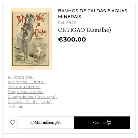
BANHOS DE CALDAS E AGUAS
MINERAIS
Ref: 5940
ORTIGAO (Ramalho)
€
300.00
Aljustrel [Beja]
Aveiro e seu Distrito
Beja e seu Distrito
Braga e seu Distrito
Cabeço de Vide [Portalegre]
Caldas da Rainha [Leiria]
+ 29 mais
Mais informações
Comprar