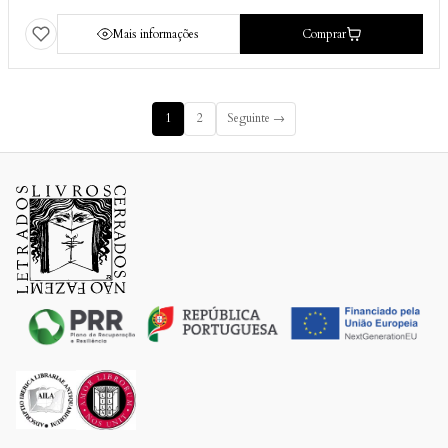
Mais informações
Comprar
1
2
Seguinte →