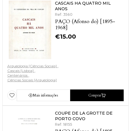
CASCAIS HA QUATRO MIL
ANOS
Ref: 3560
PAÇO (Afonso do) [1895-
1968]
€
15.00
Arqueologia [Ciências Sociais]
Cascais [Lisboa]
Centenários
Ciências Sociais [Arqueologia]
Mais informações
Comprar
COUPE DE LA GROTTE DE
PORTO COVO
Ref: 18155