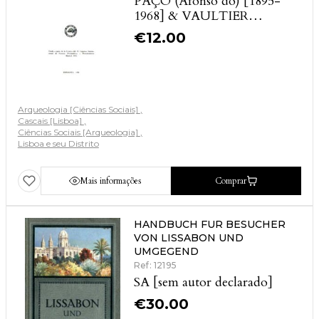
PAÇO (Afonso do) [1895-
1968] & VAULTIER
(Maxime)
€
12.00
Arqueologia [Ciências Sociais]
Cascais [Lisboa]
Ciências Sociais [Arqueologia]
Lisboa e seu Distrito
Mais informações
Comprar
HANDBUCH FUR BESUCHER
VON LISSABON UND
UMGEGEND
Ref: 12195
SA [sem autor declarado]
€
30.00