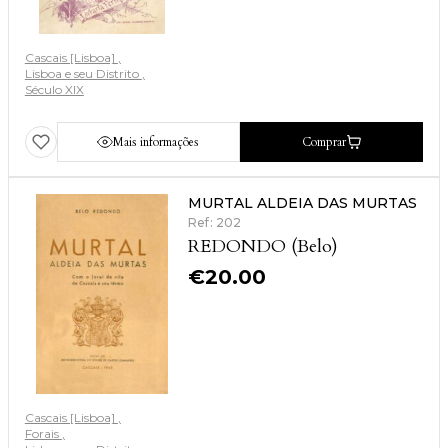
Cascais [Lisboa]
Lisboa e seu Distrito
Século XIX
Mais informações
Comprar
MURTAL ALDEIA DAS MURTAS
Ref: 202
REDONDO (Belo)
€
20.00
Cascais [Lisboa]
Forais