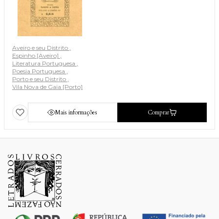
Aveiro e seu Distrito
Espinho [Aveiro]
Literatura Portuguesa
Poesia Portuguesa
Porto e seu Distrito
Vila Nova de Gaia [Porto]
Mais informações
Comprar