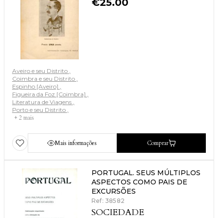
€
25.00
Aveiro e seu Distrito
Coimbra e seu Distrito
Espinho [Aveiro]
Figueira da Foz [Coimbra]
Literatura de Viagens
Porto e seu Distrito
+ 2 mais
Mais informações
Comprar
PORTUGAL. SEUS MÚLTIPLOS
ASPECTOS COMO PAIS DE
EXCURSÕES
Ref: 38582
SOCIEDADE