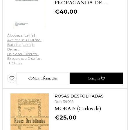
PROPAGANDA DE
PORTUGAL
€
40.00
Alcobaça [Leiria]
Aveiro e seu Distrito
Batalha [Leiria]
Beiras
Beja e seu Distrito
Braga e seu Distrito
+ 30 mais
Mais informações
Comprar
ROSAS DESFOLHADAS
Ref: 39018
MORAIS (Carlos de)
€
25.00