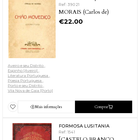
Ref: 39021
MORAIS (Carlos de)
€
22.00
Aveiro e seu Distrito
Espinho [Aveiro]
Literatura Portuguesa
Poesia Portuguesa
Porto e seu Distrito
Vila Nova de Gaia [Porto]
Mais informações
Comprar
FORMOSA LUSITANIA
Ref: 1541
[CASTELO BRANCO