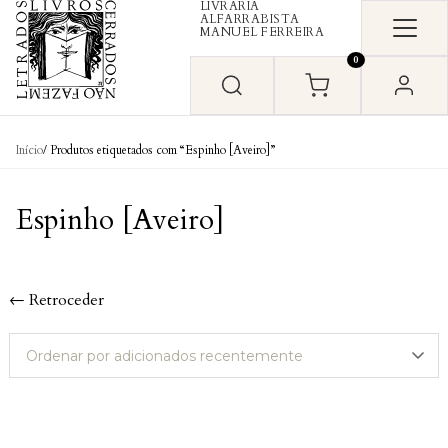
LIVRARIA
Skip to content
ALFARRABISTA
MANUEL FERREIRA
0
Início
/ Produtos etiquetados com “Espinho [Aveiro]”
Espinho [Aveiro]
← Retroceder