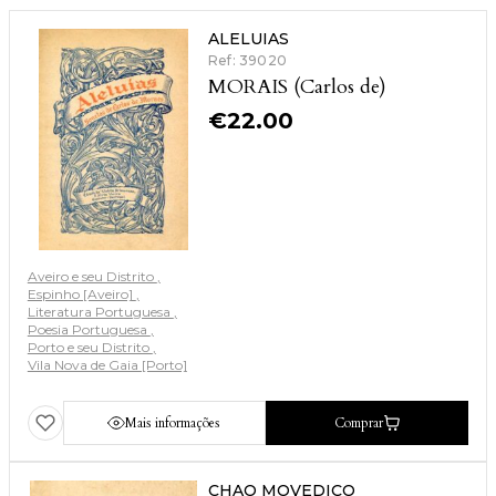
ALELUIAS
Ref: 39020
MORAIS (Carlos de)
€
22.00
Aveiro e seu Distrito
Espinho [Aveiro]
Literatura Portuguesa
Poesia Portuguesa
Porto e seu Distrito
Vila Nova de Gaia [Porto]
Mais informações
Comprar
CHAO MOVEDIÇO