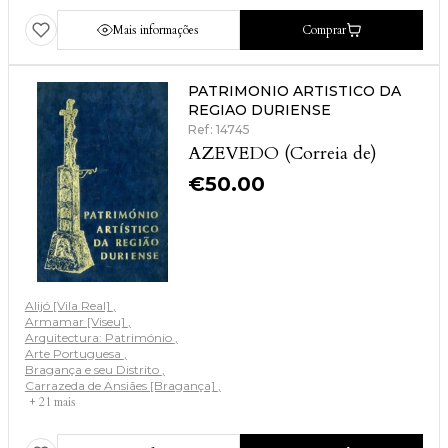
Mais informações
Comprar
PATRIMONIO ARTISTICO DA
REGIAO DURIENSE
Ref: 14745
AZEVEDO (Correia de)
€
50.00
Alijó [Vila Real]
Armamar [Viseu]
Arquitectura: Património
Arte Portuguesa
Bragança e seu Distrito
Carrazeda de Ansiães [Bragança]
+ 21 mais