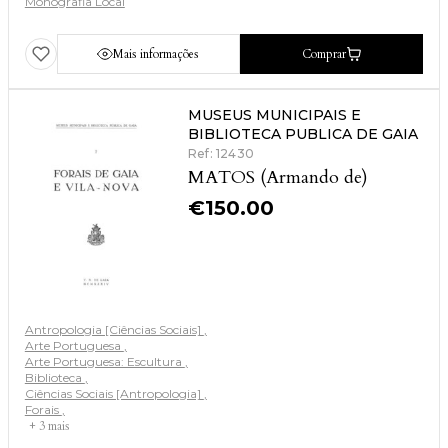
Monografia Local
Mais informações
Comprar
MUSEUS MUNICIPAIS E
BIBLIOTECA PUBLICA DE GAIA
Ref: 12430
MATOS (Armando de)
€
150.00
Antropologia [Ciências Sociais]
Arte Portuguesa
Arte Portuguesa: Escultura
Biblioteca
Ciências Sociais [Antropologia]
Forais
+ 3 mais