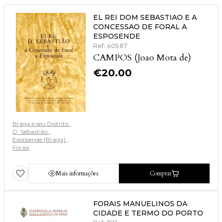
EL REI DOM SEBASTIAO E A
CONCESSAO DE FORAL A
ESPOSENDE
Ref: 40587
CAMPOS (Joao Mota de)
€
20.00
Braga e seu Distrito
D. Sebastião
Esposende [Braga]
Forais
Mais informações
Comprar
FORAIS MANUELINOS DA
CIDADE E TERMO DO PORTO