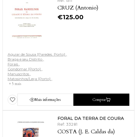
Ref: 1511
CRUZ (Antonio)
€
125.00
Aguiar de Sousa [Paredes. Porto]
Braga e seu Distrito
Forais
Gondomar [Porto]
Manuscritos
Matosinhos/Leça [Porto]
+ 5 mais
Mais informações
Comprar
FORAL DA TERRA DE COURA
Ref: 33281
COSTA (J. E. Caldas da)