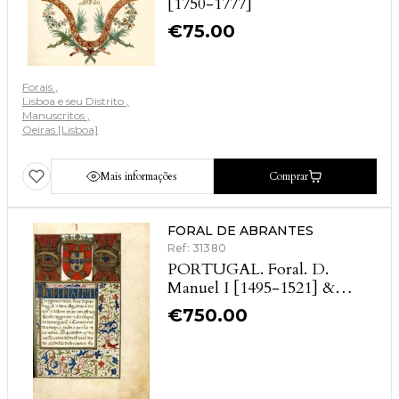
[1750-1777]
€
75.00
Forais
Lisboa e seu Distrito
Manuscritos
Oeiras [Lisboa]
Mais informações
Comprar
FORAL DE ABRANTES
Ref: 31380
PORTUGAL. Foral. D.
Manuel I [1495-1521] &
PEREIRA (Maria do Carmo
€
750.00
Jasmins)