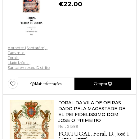
€
22.00
Abrantes [Santarém]
Facsimile
Forais
Idade Média
Santarém e seu Distrito
Mais informações
Comprar
FORAL DA VILA DE OEIRAS
DADO PELA MAGESTADE DE
EL REI FIDELISSIMO DOM
JOSE O PRIMEIRO
Ref: 21589
PORTUGAL. Foral. D. José I