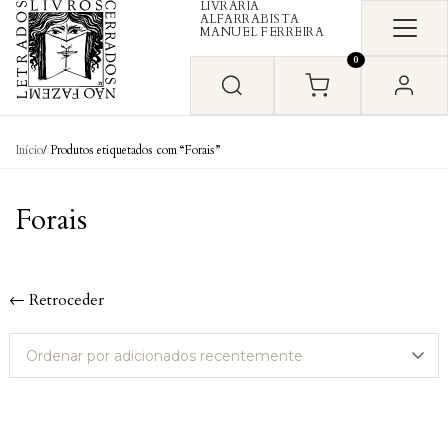
LIVRARIA
Skip to content
ALFARRABISTA
MANUEL FERREIRA
0
Início
/ Produtos etiquetados com “Forais”
Forais
← Retroceder