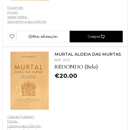
Facsimile
Forais
Idade Média
Santarém e seu Distrito
Mais informações
Comprar
MURTAL ALDEIA DAS MURTAS
Ref: 202
REDONDO (Belo)
€
20.00
Cascais [Lisboa]
Forais
Lisboa e seu Distrito