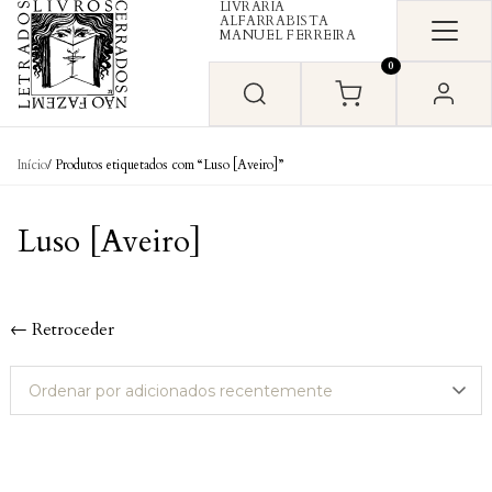
LIVRARIA
Skip to content
ALFARRABISTA
MANUEL FERREIRA
0
Início
/ Produtos etiquetados com “Luso [Aveiro]”
Luso [Aveiro]
← Retroceder