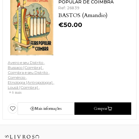
POPULAR DE COIMBRA
Ref: 26839
BASTOS (Amandio)
€
50.00
Aveiro e seu Distrito
Bussaco [Coimbra]
Coimbra e seu Distrito
Comércio
Etnologia [Antropologia]
Lousã [Coimbra]
+ 6 mais
Mais informações
Comprar