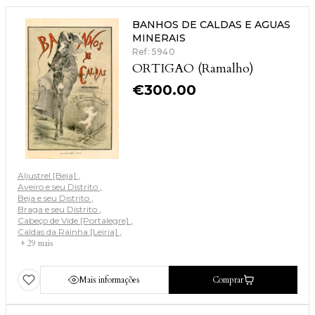
BANHOS DE CALDAS E AGUAS
MINERAIS
Ref: 5940
ORTIGAO (Ramalho)
€
300.00
Aljustrel [Beja]
Aveiro e seu Distrito
Beja e seu Distrito
Braga e seu Distrito
Cabeço de Vide [Portalegre]
Caldas da Rainha [Leiria]
+ 29 mais
Mais informações
Comprar