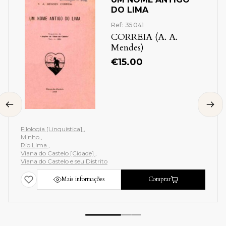
DO LIMA
Ref: 35041
CORREIA (A. A.
Mendes)
€
15.00
Filologia [Linguística]
Minho
Rio Lima
Viana do Castelo [Cidade]
Viana do Castelo e seu Distrito
Mais informações
Comprar