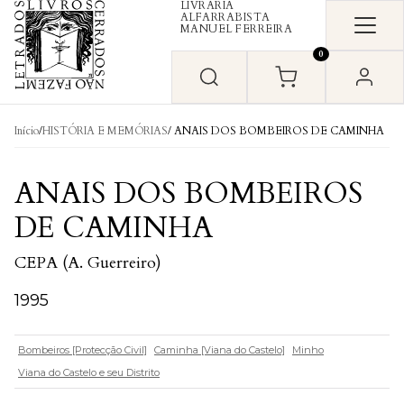
LIVRARIA
Skip to content
ALFARRABISTA
MANUEL FERREIRA
0
Início
/
HISTÓRIA E MEMÓRIAS
/ ANAIS DOS BOMBEIROS DE CAMINHA
ANAIS DOS BOMBEIROS
DE CAMINHA
CEPA (A. Guerreiro)
1995
Bombeiros [Protecção Civil]
Caminha [Viana do Castelo]
Minho
Viana do Castelo e seu Distrito