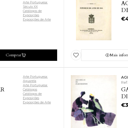
A
Arte Portuguesa:
Século XX
DE
Catálogos de
Exposições
€
Exposições de Arte
Comprar
Mais info
Arte Portuguesa:
AG
Aguarela
Ref
Arte Portuguesa:
AR
G
Catálogos
Catálogos de
DI
Exposições
Exposições de Arte
€