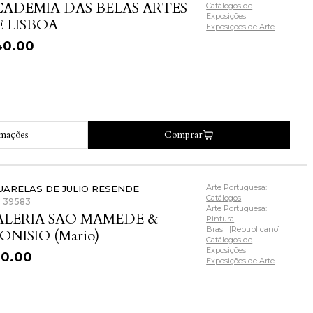
CADEMIA DAS BELAS ARTES
Catálogos de
Exposições
 LISBOA
Exposições de Arte
40.00
rmações
Comprar
Arte Portuguesa:
UARELAS DE JULIO RESENDE
Catálogos
: 39583
Arte Portuguesa:
ALERIA SAO MAMEDE &
Pintura
Brasil [Republicano]
ONISIO (Mario)
Catálogos de
Exposições
30.00
Exposições de Arte