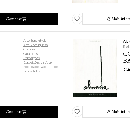
Comprar
Mais info
Arte Espanhola
AL
Arte Portuguesa:
Ref
Gravura
C
Catálogos de
Exposições
BA
Exposições de Arte
Sociedade Nacional de
€
Belas Artes
Comprar
Mais info