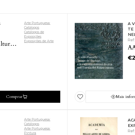
Arte Portuguesa:
S
A 
Catálogos
TE
Catálogos de
NE
Exposições
Ref
Exposições de Arte
turel
AA
€
Comprar
Mais info
Arte Portuguesa:
AC
Catálogos
EX
Arte Portuguesa:
Ref
Pintura