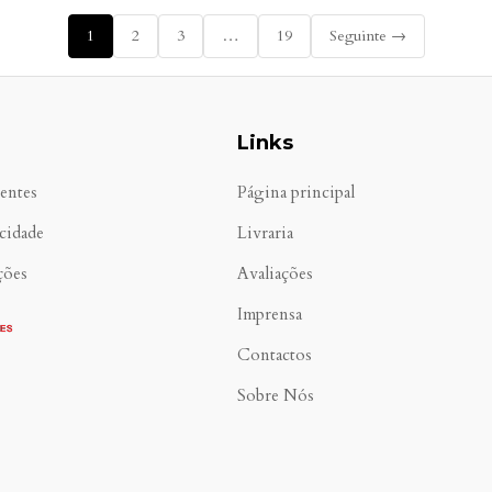
1
2
3
…
19
Seguinte →
Links
entes
Página principal
acidade
Livraria
ções
Avaliações
Imprensa
Contactos
Sobre Nós