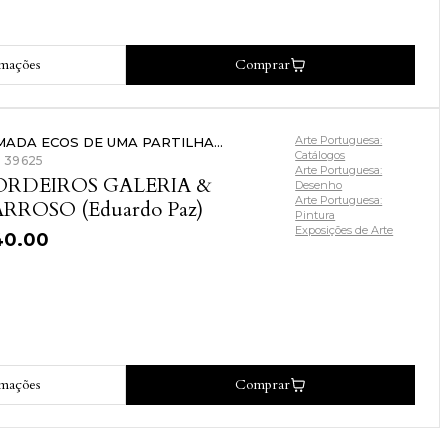
rmações
Comprar
Arte Portuguesa:
MADA ECOS DE UMA PARTILHA...
Catálogos
: 39625
Arte Portuguesa:
ORDEIROS GALERIA &
Desenho
Arte Portuguesa:
RROSO (Eduardo Paz)
Pintura
Exposições de Arte
40.00
rmações
Comprar