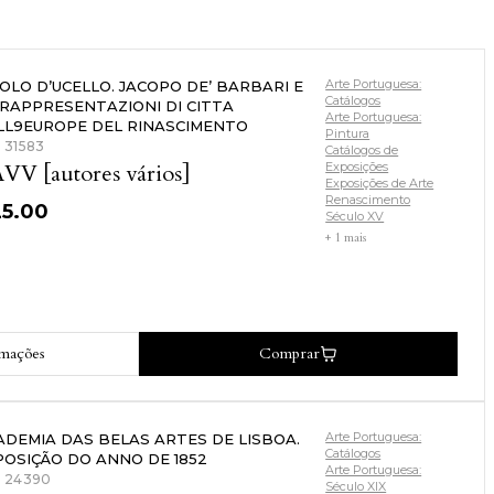
Arte Portuguesa:
VOLO D’UCELLO. JACOPO DE’ BARBARI E
Catálogos
 RAPPRESENTAZIONI DI CITTA
Arte Portuguesa:
LL9EUROPE DEL RINASCIMENTO
Pintura
: 31583
Catálogos de
VV [autores vários]
Exposições
Exposições de Arte
Renascimento
25.00
Século XV
+ 1 mais
rmações
Comprar
Arte Portuguesa:
ADEMIA DAS BELAS ARTES DE LISBOA.
Catálogos
POSIÇÃO DO ANNO DE 1852
Arte Portuguesa:
: 24390
Século XIX