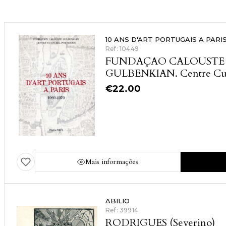
10 ANS D'ART PORTUGAIS A PARI
Ref: 10449
FUNDAÇAO CALOUSTE
GULBENKIAN. Centre Cul
Portugais
€
22.00
Mais informações
ABILIO
Ref: 39914
RODRIGUES (Severino)