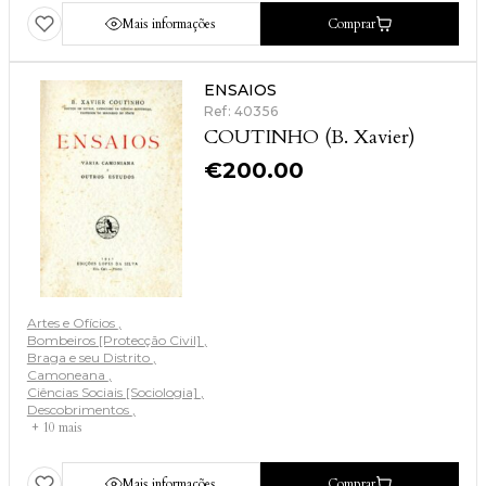
Mais informações
Comprar
ENSAIOS
Ref: 40356
COUTINHO (B. Xavier)
€
200.00
Artes e Ofícios
Bombeiros [Protecção Civil]
Braga e seu Distrito
Camoneana
Ciências Sociais [Sociologia]
Descobrimentos
+ 10 mais
Mais informações
Comprar