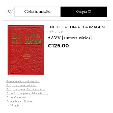
Mais informações
Comprar
ENCICLOPEDIA PELA IMAGEM
Ref: 29715
AAVV [autores vários]
€
125.00
Aeronáutica e Aviação
Arquitectura militar
Arquitectura: Património
Arte Portuguesa: Mobiliário
Arte: Cinema
Assuntos militares
+ 18 mais