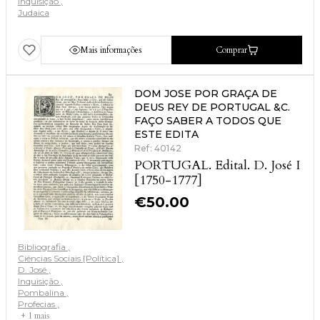
Inquisição
Judaica
Mais informações
Comprar
DOM JOSE POR GRAÇA DE
DEUS REY DE PORTUGAL &C.
FAÇO SABER A TODOS QUE
ESTE EDITA
Ref: 40142
PORTUGAL. Edital. D. José I
[1750-1777]
€
50.00
Bibliografia
Ciências Sociais [Política]
D. José
Inquisição
Pombalina
Profecias
+ 1 mais