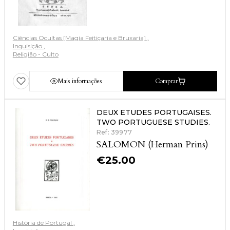
Ciências Ocultas [Magia Feitiçaria e Bruxaria]
Inquisição
Religião - Culto
Mais informações
Comprar
DEUX ETUDES PORTUGAISES.
TWO PORTUGUESE STUDIES.
Ref: 39977
SALOMON (Herman Prins)
€
25.00
História de Portugal