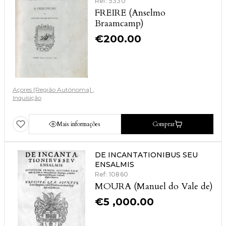
Ref: 5330
FREIRE (Anselmo
Braamcamp)
€
200.00
Açores [Região Autónoma]
Inquisição
Mais informações
Comprar
DE INCANTATIONIBUS SEU
ENSALMIS
Ref: 10860
MOURA (Manuel do Vale de)
€
5 ,000.00