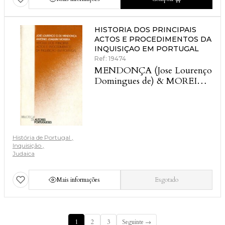
HISTORIA DOS PRINCIPAIS
ACTOS E PROCEDIMENTOS DA
INQUISIÇAO EM PORTUGAL
Ref: 19474
MENDONÇA (Jose Lourenço
Domingues de) & MOREIRA
(Antonio Joaquim)
História de Portugal
Inquisição
Judaica
Mais informações
Esgotado
1
2
3
Seguinte →