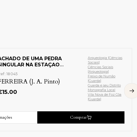
MAIS NOTAVEIS PELOURINHOS
DO NORTE E CENTRO DO PAIS
Ref: 9817
FERREIRA (J. A. Pinto)
€
25.00
Mais informações
Compra