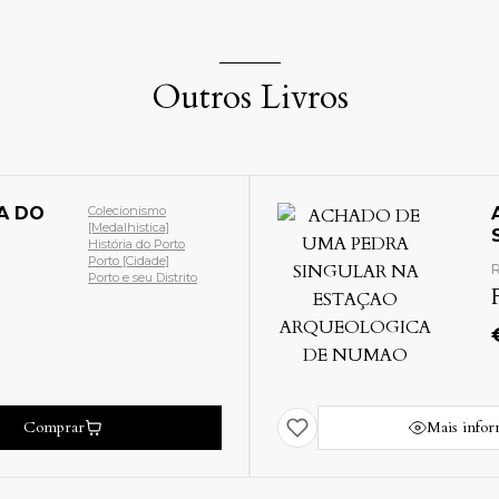
Outros Livros
DO DE UMA PEDRA
Arqueologia [Ciências
Sociais]
ULAR NA ESTAÇAO
Ciências Sociais
EOLOGICA DE NUMAO
[Arqueologia]
045
Freixo de Numão
EIRA (J. A. Pinto)
[Guarda]
Guarda e seu Distrito
Monografia Local
00
Vila Nova de Foz Côa
[Guarda]
s
Comprar