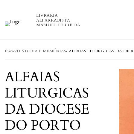
Skip to content
LIVRARIA
ALFARRABISTA
MANUEL FERREIRA
Início
/
HISTÓRIA E MEMÓRIAS
/ ALFAIAS LITURGICAS DA DI
ALFAIAS
LITURGICAS
DA DIOCESE
DO PORTO