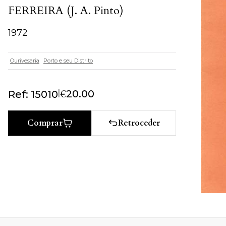
FERREIRA (J. A. Pinto)
1972
Ourivesaria
Porto e seu Distrito
|
€
20.00
Ref: 15010
Retroceder
Comprar