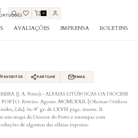
0
S
AVALIAÇÕES
IMPRENSA
BOLETINS
FAVORITOS
PARTILHE
EMAIL
REIRA (J. A. Pinto).- ALFAIAS LITÚRGICAS DA DIOCESE
PORTO. Roteiro. Agosto. MCMLXXII. [Oficinas Gráficos
nidos, Lda]. In-8º gr. de LXVIII págs. inums. B.
 um mapa da Diocese do Porto e estampas com
roduções de algumas das alfaias expostas.