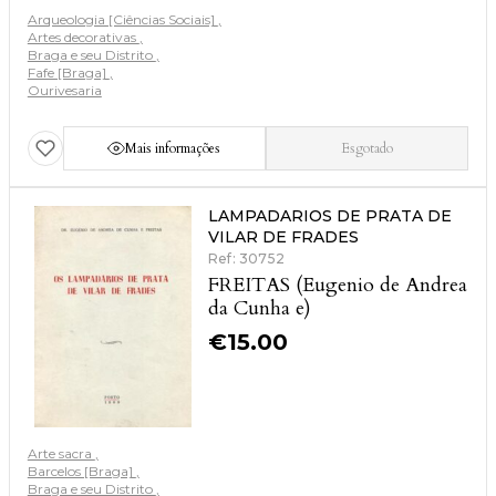
Arqueologia [Ciências Sociais]
Artes decorativas
Braga e seu Distrito
Fafe [Braga]
Ourivesaria
Mais informações
Esgotado
LAMPADARIOS DE PRATA DE
VILAR DE FRADES
Ref: 30752
FREITAS (Eugenio de Andrea
da Cunha e)
€
15.00
Arte sacra
Barcelos [Braga]
Braga e seu Distrito