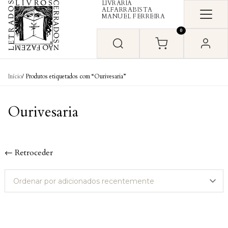
LIVRARIA
Skip to content
ALFARRABISTA
MANUEL FERREIRA
0
Início
/ Produtos etiquetados com “Ourivesaria”
Ourivesaria
← Retroceder