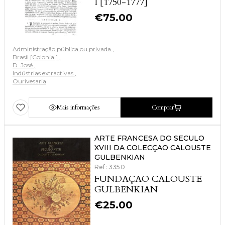
I [1750-1777]
€
75.00
Administração pública ou privada
Brasil [Colonial]
D. José
Indústrias extractivas
Ourivesaria
Mais informações
Comprar
ARTE FRANCESA DO SECULO
XVIII DA COLECÇAO CALOUSTE
GULBENKIAN
Ref: 3350
FUNDAÇAO CALOUSTE
GULBENKIAN
€
25.00