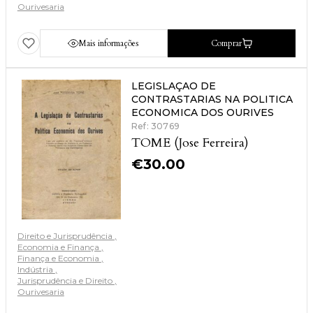
Ourivesaria
Mais informações
Comprar
LEGISLAÇAO DE
CONTRASTARIAS NA POLITICA
ECONOMICA DOS OURIVES
Ref: 30769
TOME (Jose Ferreira)
€
30.00
Direito e Jurisprudência
Economia e Finança
Finança e Economia
Indústria
Jurisprudência e Direito
Ourivesaria