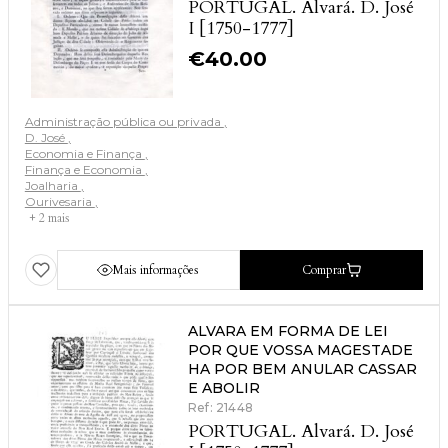
PORTUGAL. Alvará. D. José
I [1750-1777]
€
40.00
Administração pública ou privada
D. José
Economia e Finança
Finança e Economia
Joalharia
Ourivesaria
+ 2 mais
Mais informações
Comprar
ALVARA EM FORMA DE LEI
POR QUE VOSSA MAGESTADE
HA POR BEM ANULAR CASSAR
E ABOLIR
Ref: 21448
PORTUGAL. Alvará. D. José