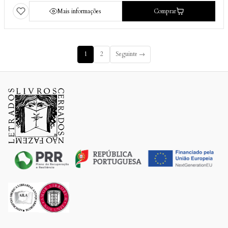
Mais informações
Comprar
1
2
Seguinte →