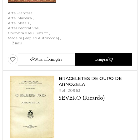
Arte Francesa
Arte: Madeira
Arte: Metais
Artes decorativas
Coimbra e seu Distrito
Madeira [Região Autónoma]
+ 2 mais
Mais informações
Comprar
BRACELETES DE OURO DE
ARNOZELA
Ref: 20963
SEVERO (Ricardo)