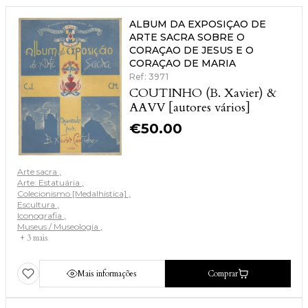
ALBUM DA EXPOSIÇAO DE
ARTE SACRA SOBRE O
CORAÇAO DE JESUS E O
CORAÇAO DE MARIA
Ref: 3971
COUTINHO (B. Xavier) &
AAVV [autores vários]
€
50.00
Arte sacra
Arte: Estatuária
Colecionismo [Medalhistica]
Escultura
Iconografia
Museus / Museologia
+ 3 mais
Mais informações
Comprar