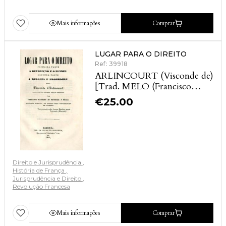
Mais informações
Comprar
LUGAR PARA O DIREITO
Ref: 39918
ARLINCOURT (Visconde de)
[Trad. MELO (Francisco
Candido de Mendonça e)]
€
25.00
Direito e Jurisprudência
História de França
Jurisprudência e Direito
Revolução Francesa
Mais informações
Comprar