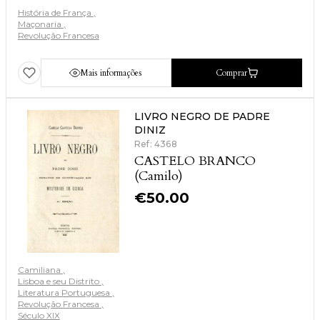
História de França
Maçonaria
Revolução Francesa
Mais informações
Comprar
LIVRO NEGRO DE PADRE
DINIZ
Ref: 4368
CASTELO BRANCO
(Camilo)
€
50.00
Camiliana
Lisboa e seu Distrito
Literatura Portuguesa
Revolução Francesa
Século XIX