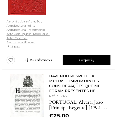
Aeronáutica e Aviação
Arquitectura militar
Arquitectura: Património
Arte Portuguesa: Mobiliário
Arte: Cinema
Assuntos militares
+ 18 mais
Mais informações
Comprar
HAVENDO RESPEITO A
MUITAS E IMPORTANTES
CONSIDERAÇÕES QUE ME
FORAM PRESENTES HE
Ref: 38743
PORTUGAL. Alvará. João
[Principe Regente] [1792-
1815]
€
25.00