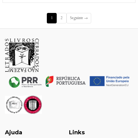
1
2
Seguinte →
Ajuda
Links