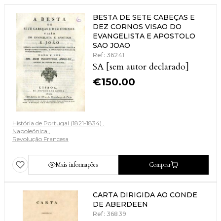
BESTA DE SETE CABEÇAS E
DEZ CORNOS VISAO DO
EVANGELISTA E APOSTOLO
SAO JOAO
Ref: 36241
SA [sem autor declarado]
€
150.00
História de Portugal (1821-1834)
Napoleónica
Revolução Francesa
Mais informações
Comprar
CARTA DIRIGIDA AO CONDE
DE ABERDEEN
Ref: 36839