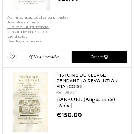
Administração pública ou privada
Assuntos militares
Direito e Jurisprudência
Jurisprudência e Direito
Legislação
Revolução Francesa
Mais informações
Comprar
HISTOIRE DU CLERGE
PENDANT LA REVOLUTION
FRANCOISE
Ref: 38064
BARRUEL (Augustin de)
[Abbe]
€
150.00