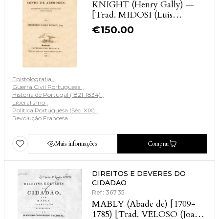
KNIGHT (Henry Gally) —
[Trad. MIDOSI (Luis
Francisco)]
€
150.00
Epistolografia
Guerra Civil Portuguesa
História de Portugal (1821-1834)
Liberalismo
Política Portuguesa (Séc. XIX)
Revolução Francesa
Mais informações
Comprar
DIREITOS E DEVERES DO
CIDADAO
Ref: 36735
MABLY (Abade de) [1709-
1785) [Trad. VELOSO (Joao