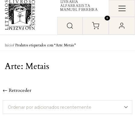
LIVRARIA
Skip to content
ALFARRABISTA
MANUEL FERREIRA
0
Início
/ Produtos etiquetados com “Arte: Metais”
Arte: Metais
← Retroceder