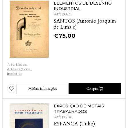
ELEMENTOS DE DESENHO
INDUSTRIAL
Ref: 26635
SANTOS (Antonio Joaquim
de Lima e)
€
75.00
Arte: Metais
Artes e Ofícios
Indústria
Mais informações
Comprar
EXPOSIÇAO DE METAIS
TRABALHADOS
Ref: 19286
ESPANCA (Tulio)