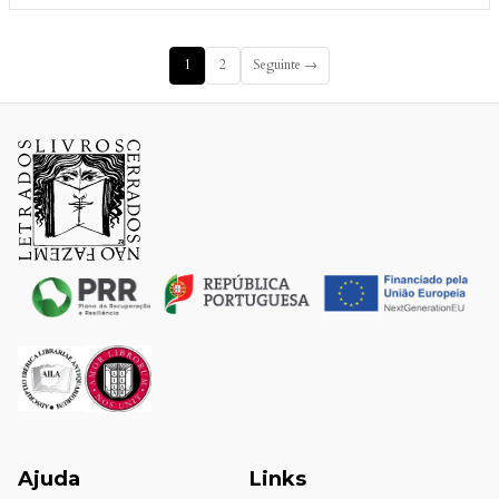
1
2
Seguinte →
Ajuda
Links