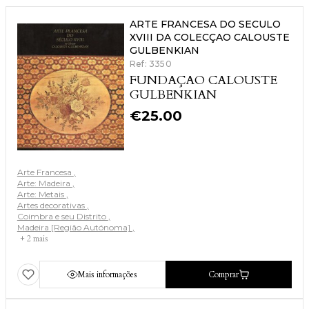
ARTE FRANCESA DO SECULO
XVIII DA COLECÇAO CALOUSTE
GULBENKIAN
Ref: 3350
FUNDAÇAO CALOUSTE
GULBENKIAN
€
25.00
Arte Francesa
Arte: Madeira
Arte: Metais
Artes decorativas
Coimbra e seu Distrito
Madeira [Região Autónoma]
+ 2 mais
Mais informações
Comprar