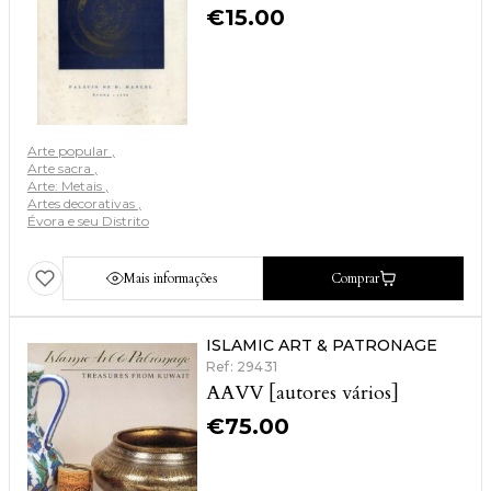
€
15.00
Arte popular
Arte sacra
Arte: Metais
Artes decorativas
Évora e seu Distrito
Mais informações
Comprar
ISLAMIC ART & PATRONAGE
Ref: 29431
AAVV [autores vários]
€
75.00