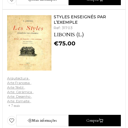
STYLES ENSEIGNÉS PAR
L’EXEMPLE
Ref: 31703
LIBONIS (L.)
€
75.00
Arquitectura
Arte Francesa
Arte Têxtil
Arte: Cerâmica
Arte: Desenho
Arte: Esmalte
+ 7 mais
Mais informações
Comprar