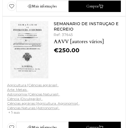
Mais informações
Comprar
SEMANARIO DE INSTRUÇAO E
RECREIO
Ref: 37645
AAVV [autores vários]
€
250.00
Agricultura [Ciências agrárias]
Arte: Metais
Astronomia [Ciências Naturais]
Ciência (Divulgação)
Ciências agrárias [Agricultura. Agronomia]
Ciências Naturais [Astronomia]
+ 5 mais
Mais informações
Comprar