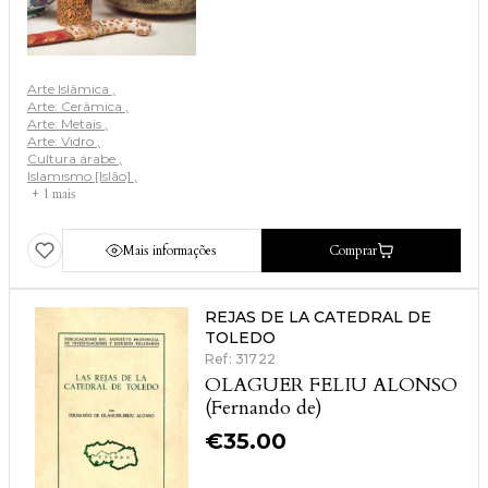
Arte Islâmica
Arte: Cerâmica
Arte: Metais
Arte: Vidro
Cultura árabe
Islamismo [Islão]
+ 1 mais
Mais informações
Comprar
REJAS DE LA CATEDRAL DE
TOLEDO
Ref: 31722
OLAGUER FELIU ALONSO
(Fernando de)
€
35.00