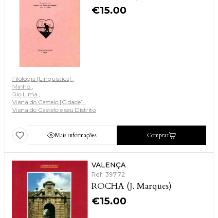
€
15.00
Filologia [Linguística]
Minho
Rio Lima
Viana do Castelo [Cidade]
Viana do Castelo e seu Distrito
Mais informações
Comprar
VALENÇA
Ref: 39772
ROCHA (J. Marques)
€
15.00