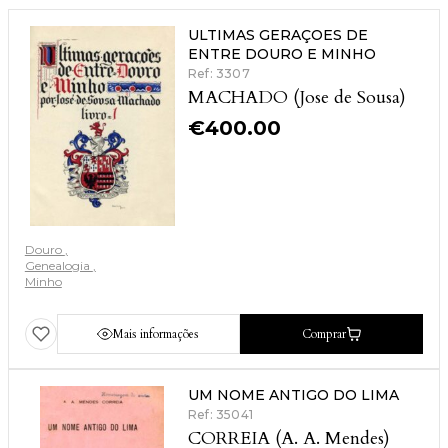
ULTIMAS GERAÇOES DE
ENTRE DOURO E MINHO
Ref: 3307
MACHADO (Jose de Sousa)
€
400.00
Douro
Genealogia
Minho
Mais informações
Comprar
UM NOME ANTIGO DO LIMA
Ref: 35041
CORREIA (A. A. Mendes)