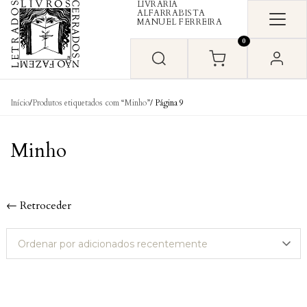
LIVRARIA
Skip to content
ALFARRABISTA
MANUEL FERREIRA
0
Início
/
Produtos etiquetados com “Minho”
/ Página 9
Minho
← Retroceder