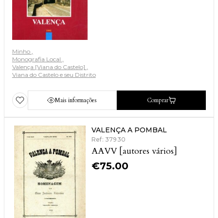
Minho
Monografia Local
Valença [Viana do Castelo]
Viana do Castelo e seu Distrito
Mais informações
Comprar
VALENÇA A POMBAL
Ref: 37930
AAVV [autores vários]
€
75.00