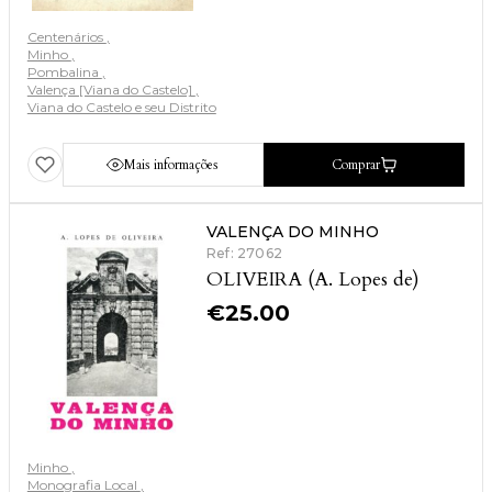
Centenários
Minho
Pombalina
Valença [Viana do Castelo]
Viana do Castelo e seu Distrito
Mais informações
Comprar
VALENÇA DO MINHO
Ref: 27062
OLIVEIRA (A. Lopes de)
€
25.00
Minho
Monografia Local