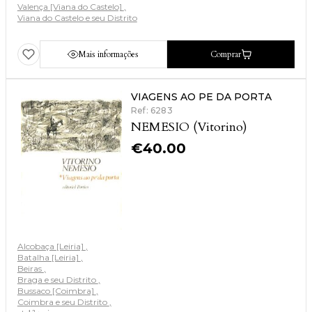
Valença [Viana do Castelo]
Viana do Castelo e seu Distrito
Mais informações
Comprar
VIAGENS AO PE DA PORTA
Ref: 6283
NEMESIO (Vitorino)
€
40.00
Alcobaça [Leiria]
Batalha [Leiria]
Beiras
Braga e seu Distrito
Bussaco [Coimbra]
Coimbra e seu Distrito