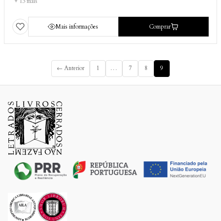
+ 13 mais
Mais informações
Comprar
← Anterior
1
…
7
8
9