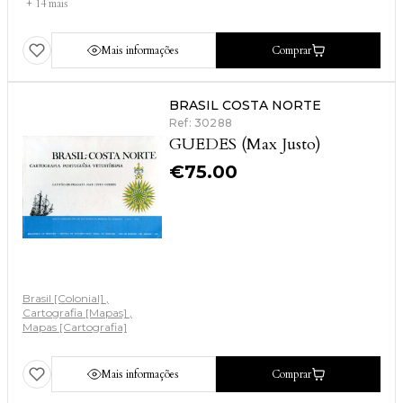
+ 14 mais
Mais informações
Comprar
BRASIL COSTA NORTE
Ref: 30288
GUEDES (Max Justo)
€
75.00
Brasil [Colonial]
Cartografia [Mapas]
Mapas [Cartografia]
Mais informações
Comprar