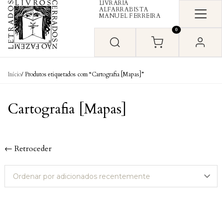
LIVRARIA
Skip to content
ALFARRABISTA
MANUEL FERREIRA
0
Início
/ Produtos etiquetados com “Cartografia [Mapas]”
Cartografia [Mapas]
← Retroceder