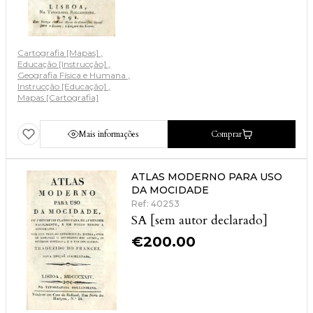
Cartografia [Mapas]
Educação [Instrucção]
Geografia Física e Humana
Instrucção [Educação]
Mapas [Cartografia]
Mais informações
Comprar
ATLAS MODERNO PARA USO
DA MOCIDADE
Ref: 40253
SA [sem autor declarado]
€
200.00