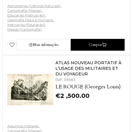
Astronomia [Ciências Naturais]
Cartografia [Mapas]
Educação [Instrucção]
Geografia Física e Humana
Instrucção [Educação]
Mapas [Cartografia]
Mais informações
Comprar
ATLAS NOUVEAU PORTATIF À
L’USAGE DES MILITAIRES ET
DU VOYAGEUR
Ref: 39683
LE ROUGE (Georges Louis)
€
2 ,500.00
Assuntos militares
Cartografia [Mapas]