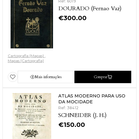
Ref: 6019
DOURADO (Fernao Vaz)
€
300.00
Cartografia [Mapas]
Mapas [Cartografia]
Mais informações
Comprar
ATLAS MODERNO PARA USO
DA MOCIDADE
Ref: 38412
SCHNEIDER (J. H.)
€
150.00