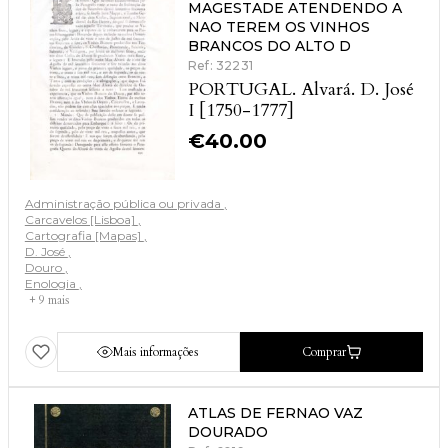
MAGESTADE ATENDENDO A
NAO TEREM OS VINHOS
BRANCOS DO ALTO D
Ref: 32231
PORTUGAL. Alvará. D. José
I [1750-1777]
€
40.00
Administração pública ou privada
Carcavelos [Lisboa]
Cartografia [Mapas]
D. José
Douro
Enologia
+ 9 mais
Mais informações
Comprar
ATLAS DE FERNAO VAZ
DOURADO