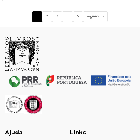
1
2
3
…
5
Seguinte →
Ajuda
Links