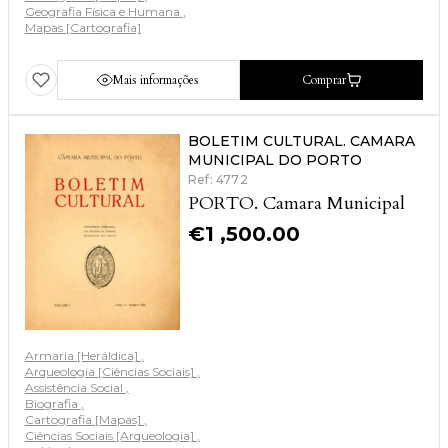
Geografia Física e Humana
Mapas [Cartografia]
Mais informações
Comprar
BOLETIM CULTURAL. CAMARA
MUNICIPAL DO PORTO
Ref: 4772
PORTO. Camara Municipal
€
1 ,500.00
Armaria [Heráldica]
Arqueologia [Ciências Sociais]
Assistência Social
Biografia
Cartografia [Mapas]
Ciências Sociais [Arqueologia]