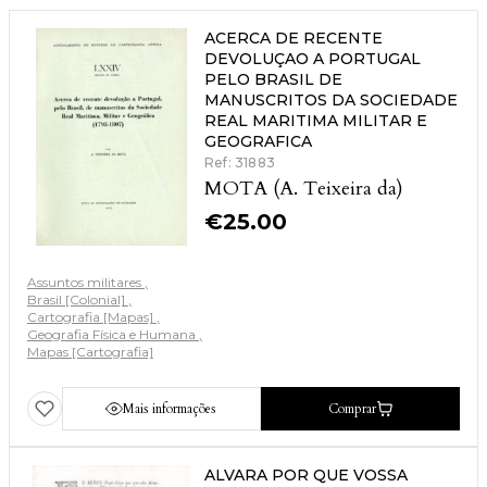
ACERCA DE RECENTE
DEVOLUÇAO A PORTUGAL
PELO BRASIL DE
MANUSCRITOS DA SOCIEDADE
REAL MARITIMA MILITAR E
GEOGRAFICA
Ref: 31883
MOTA (A. Teixeira da)
€
25.00
Assuntos militares
Brasil [Colonial]
Cartografia [Mapas]
Geografia Física e Humana
Mapas [Cartografia]
Mais informações
Comprar
ALVARA POR QUE VOSSA