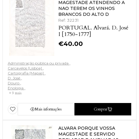
MAGESTADE ATENDENDO A
NAO TEREM OS VINHOS
BRANCOS DO ALTO D
Ref: 32231
PORTUGAL. Alvará. D. José
I [1750-1777]
€
40.00
Administração pública ou privada
Carcavelos [Lisboa]
Cartografia [Mapas]
D. José
Douro
Enologia
+ 9 mais
Mais informações
Comprar
ALVARA PORQUE VOSSA
MAGESTADE E SERVIDO