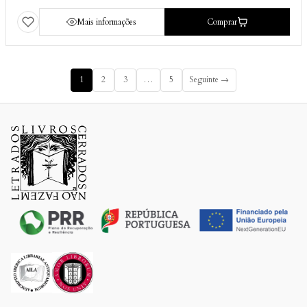
Mais informações
Comprar
1
2
3
…
5
Seguinte →