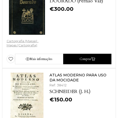
DOURADO (Fernao Vaz)
€
300.00
Cartografia [Mapas]
Mapas [Cartografia]
Mais informações
Comprar
ATLAS MODERNO PARA USO
DA MOCIDADE
Ref: 38412
SCHNEIDER (J. H.)
€
150.00