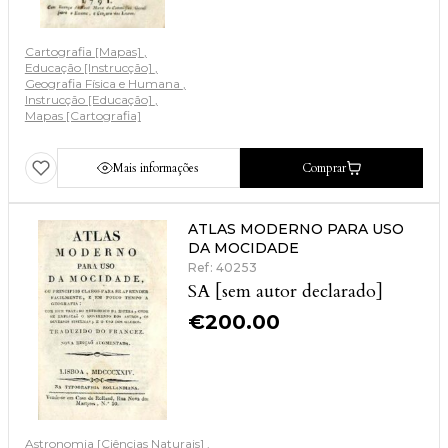
Cartografia [Mapas]
Educação [Instrucção]
Geografia Física e Humana
Instrucção [Educação]
Mapas [Cartografia]
Mais informações
Comprar
ATLAS MODERNO PARA USO
DA MOCIDADE
Ref: 40253
SA [sem autor declarado]
€
200.00
Astronomia [Ciências Naturais]