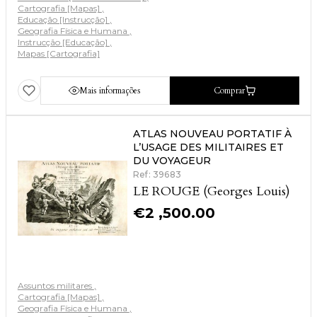
Cartografia [Mapas]
Educação [Instrucção]
Geografia Física e Humana
Instrucção [Educação]
Mapas [Cartografia]
Mais informações
Comprar
ATLAS NOUVEAU PORTATIF À
L’USAGE DES MILITAIRES ET
DU VOYAGEUR
Ref: 39683
LE ROUGE (Georges Louis)
€
2 ,500.00
Assuntos militares
Cartografia [Mapas]
Geografia Física e Humana