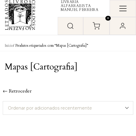
LIVRARIA
Skip to content
ALFARRABISTA
MANUEL FERREIRA
0
Início
/ Produtos etiquetados com “Mapas [Cartografia]”
Mapas [Cartografia]
← Retroceder