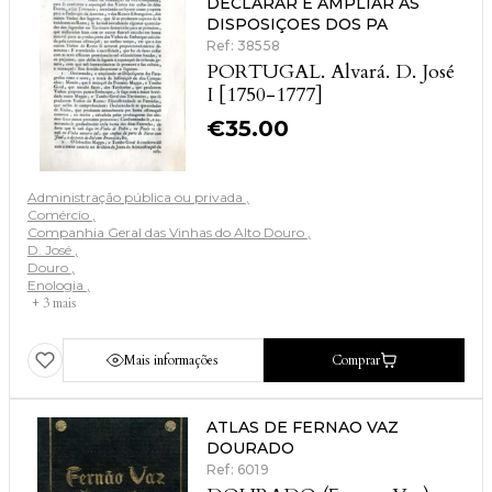
DECLARAR E AMPLIAR AS
DISPOSIÇOES DOS PA
Ref: 38558
PORTUGAL. Alvará. D. José
I [1750-1777]
€
35.00
Administração pública ou privada
Comércio
Companhia Geral das Vinhas do Alto Douro
D. José
Douro
Enologia
+ 3 mais
Mais informações
Comprar
ATLAS DE FERNAO VAZ
DOURADO
Ref: 6019