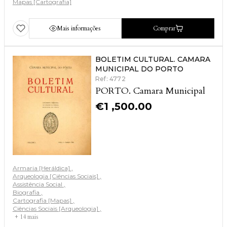
Mapas [Cartografia]
Mais informações
Comprar
BOLETIM CULTURAL. CAMARA
MUNICIPAL DO PORTO
Ref: 4772
PORTO. Camara Municipal
€
1 ,500.00
Armaria [Heráldica]
Arqueologia [Ciências Sociais]
Assistência Social
Biografia
Cartografia [Mapas]
Ciências Sociais [Arqueologia]
+ 14 mais