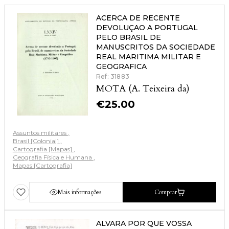
ACERCA DE RECENTE
DEVOLUÇAO A PORTUGAL
PELO BRASIL DE
MANUSCRITOS DA SOCIEDADE
REAL MARITIMA MILITAR E
GEOGRAFICA
Ref: 31883
MOTA (A. Teixeira da)
€
25.00
Assuntos militares
Brasil [Colonial]
Cartografia [Mapas]
Geografia Física e Humana
Mapas [Cartografia]
Mais informações
Comprar
ALVARA POR QUE VOSSA