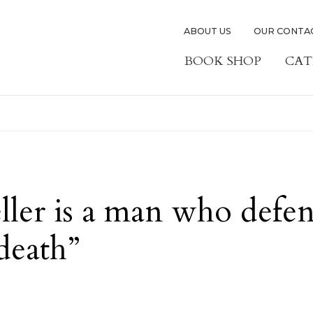
ABOUT US
OUR CONTA
BOOK SHOP
CAT
ller is a man who defe
death”