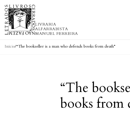
Skip to content
LIVRARIA
ALFARRABISTA
MANUEL FERREIRA
Início
/
“The bookseller is a man who defends books from death”
“The bookse
books from 