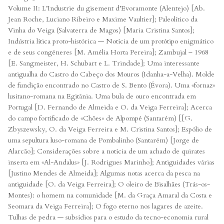
Volume II: L’Industrie du gisement d’Evoramonte (Alentejo) [Ab.
Jean Roche, Luciano Ribeiro e Maxime Vaultier]; Paleolítico da
Vinha do Veiga (Salvaterra de Magos) [Maria Cristina Santos];
Indústria lítica proto-histórica — Notícia de um protótipo enigmático
e de seus congéneres [M. Amélia Horta Pereira]; Zambujal – 1968
[E. Sangmeister, H. Schubart e L. Trindade]; Uma interessante
antigualha do Castro do Cabeço dos Mouros (Idanha-a-Velha). Molde
de fundição encontrado no Castro de S. Bento (Évora). Uma «fornaz»
lusitano-romana na Egitânia. Uma bula de ouro encontrada em
Portugal [D. Fernando de Almeida e O. da Veiga Ferreira]; Acerca
do campo fortificado de «Chões» de Alpompé (Santarém) [[G.
Zbyszewsky, O. da Veiga Ferreira e M. Cristina Santos]; Espólio de
uma sepultura luso-romana de Pombalinho (Santarém) [Jorge de
Alarcão]; Considerações sobre a notícia de um achado de quirates
inserta em «Al-Andalus» [J. Rodrigues Marinho]; Antiguidades várias
[Justino Mendes de Almeida]; Algumas notas acerca da pesca na
antiguidade [O. da Veiga Ferreira]; O oleiro de Bisalhães (Trás-os-
Montes): o homem na comunidade [M. da Graça Amaral da Costa e
Seomara da Veiga Ferreira]; O fogo eterno nos lagares de azeite.
Tulhas de pedra — subsídios para o estudo da tecno-economia rural