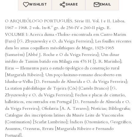
WISHLIST
SHARE
EMAIL
O ARQUEÓLOGO PORTUGUÊS. Série III. Vol. I e II. Lisboa.
1967 – 1968. 2 vols. In-8.º gr. de 254-IV e 260-II págs. E.
VOLUME I: Acerca duma «Tholos» encontrada em Castro Marim
(Faro) [G. Zbyszewsky e O. da Veiga Ferreira]; Les fouilles récentes
dans les amas coquilliers mésolithiques de Muge, 1925-1965
(Santarém) [Abbé J. Roche e O da Veiga Ferreira]; Um dinar
inédito de Tamim batido em Málaga em 476 H [J. R. Marinho];
Eiras — Elementos para o estudo tipológico da construção rural
[Margarida Ribeiro]; Um poço lusitano-romano descoberto em
Idanha-a-Velha [D. Fernando de Almeida e O. da Veiga Ferreira];
La station paléolithique de Tojeira (Cós) (Castelo Branco) [G.
Zbyszewsky e O. da Veiga Ferreira]; Fechos e placas de cinturão,
hallstáticos, encontrados em Portugal [D. Fernando de Almeida e O.
da Veiga Ferreira]; Ofiolatria [A. A. Tavares]; Notícias; Bibliografia;
Catalogue des inscriptions latines du Musée Leite de Vasconcelos
(Continuation) [Scarlat Lambrino]; Índices (Onomástico, Geográfico,
Assuntos, Gravuras, Errata [Margarida Ribeiro e Fernando
Portugal].