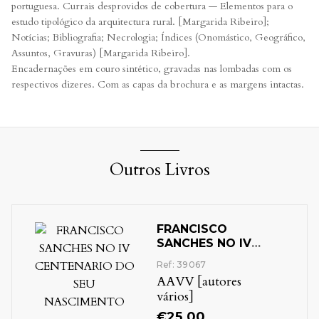
portuguesa. Currais desprovidos de cobertura — Elementos para o
estudo tipológico da arquitectura rural. [Margarida Ribeiro];
Notícias; Bibliografia; Necrologia; Índices (Onomástico, Geográfico,
Assuntos, Gravuras) [Margarida Ribeiro].
Encadernações em couro sintético, gravadas nas lombadas com os
respectivos dizeres. Com as capas da brochura e as margens intactas.
Outros Livros
FRANCISCO
SANCHES NO IV
CENTENARIO DO
Ref: 39067
SEU NASCIMENTO
AAVV [autores
vários]
€
25.00