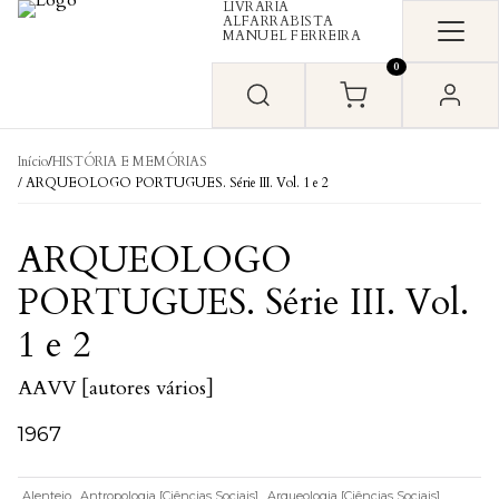
LIVRARIA
Skip to content
ALFARRABISTA
MANUEL FERREIRA
0
Início
/
HISTÓRIA E MEMÓRIAS
/ ARQUEOLOGO PORTUGUES. Série III. Vol. 1 e 2
ARQUEOLOGO
PORTUGUES. Série III. Vol.
1 e 2
AAVV [autores vários]
1967
Alentejo
Antropologia [Ciências Sociais]
Arqueologia [Ciências Sociais]