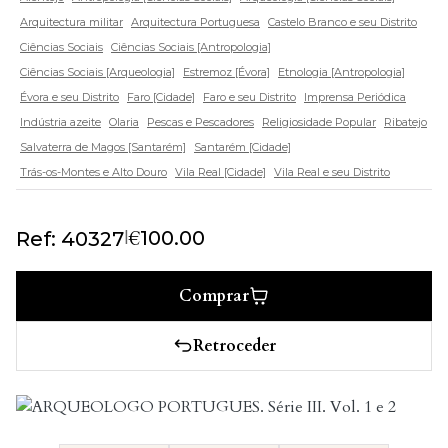
Arquitectura militar
Arquitectura Portuguesa
Castelo Branco e seu Distrito
Ciências Sociais
Ciências Sociais [Antropologia]
Ciências Sociais [Arqueologia]
Estremoz [Évora]
Etnologia [Antropologia]
Évora e seu Distrito
Faro [Cidade]
Faro e seu Distrito
Imprensa Periódica
Indústria azeite
Olaria
Pescas e Pescadores
Religiosidade Popular
Ribatejo
Salvaterra de Magos [Santarém]
Santarém [Cidade]
Trás-os-Montes e Alto Douro
Vila Real [Cidade]
Vila Real e seu Distrito
€
|
100.00
Ref: 40327
Comprar
Retroceder