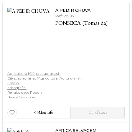
A PEDIR CHUVA
Ref: 21585
FONSECA (Tomas da)
Agricultura [Ciências agrárias]
Ciências agrárias [Agricultura. Agronomia]
Ensaio
Etnografia
Religiosidade Popular
Usos e Costumes
More info
Out of stock
AFRICA SELVAGEM