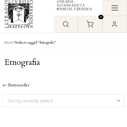
LIVRARIA
Skip to content
ALFARRABISTA
MANUEL FERREIRA
0
Início
/ Products tagged “Etnografia”
Etnografia
← Retroceder