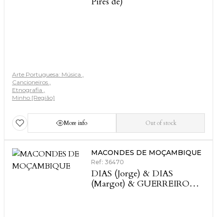
Pires de)
Arte Portuguesa: Música
Cancioneiros
Etnografia
Minho [Região]
More info
Out of stock
MACONDES DE MOÇAMBIQUE
Ref: 36470
DIAS (Jorge) & DIAS
(Margot) & GUERREIRO
(Manuel Viegas)