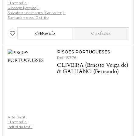
Etnografia
Ribatejo [Região]
Salvaterra de Magos [Santarém]
Santarém e seu Distrito
More info
Out of stock
PISOES PORTUGUESES
Ref: 15776
OLIVEIRA (Ernesto Veiga de)
& GALHANO (Fernando)
Arte Têxtil
Etnografia
Indústria têxtil