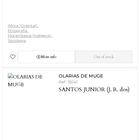
África [Oriental]
Etnografia
Moçambique [Indígena]
Sociologia
More info
Out of stock
OLARIAS DE MUGE
Ref: 35141
SANTOS JUNIOR (J. R. dos)