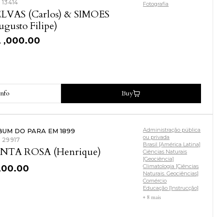
: 13414
Fotografia
LVAS (Carlos) & SIMOES
ugusto Filipe)
2 ,000.00
nfo
Buy
Administração pública
BUM DO PARA EM 1899
ou privada
: 29917
Brasil [América Latina]
NTA ROSA (Henrique)
Ciências Naturais
[Geociência]
Climatologia [Ciências
200.00
Naturais. Geociências]
Comércio
Educação [Instrucção]
+ 8 mais