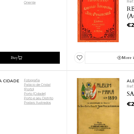
Ref
Oriente
RE
(A
€
Buy
More i
Fotografia
A CIDADE
AL
Palácio de Cristal
Ref
[Porto]
SA
Porto [Cidade]
Porto e seu Distrito
Postais Ilustrados
€