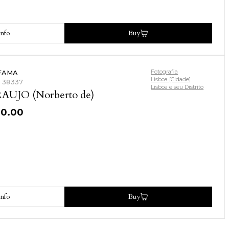
nfo
Buy
Fotografia
FAMA
Lisboa [Cidade]
: 38337
Lisboa e seu Distrito
AUJO (Norberto de)
30.00
nfo
Buy