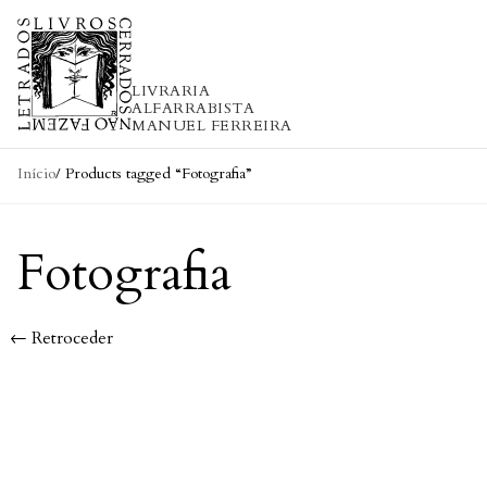
Skip to content
LIVRARIA
ALFARRABISTA
MANUEL FERREIRA
Início
/ Products tagged “Fotografia”
Fotografia
← Retroceder