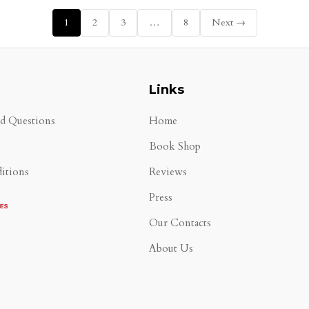
1
2
3
…
8
Next →
Links
ed Questions
Home
Book Shop
itions
Reviews
Press
Our Contacts
About Us