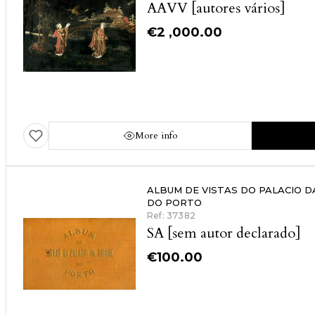
AAVV [autores vários]
€
2 ,000.00
More info
ALBUM DE VISTAS DO PALACIO D
DO PORTO
Ref: 37382
SA [sem autor declarado]
€
100.00