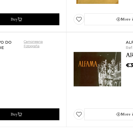
Buy
More i
Camoneana
VO DO
AL
Fotografia
DE
Ref
AR
€
Buy
More i