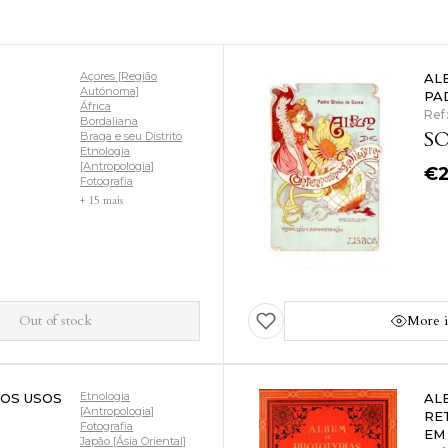
Açores [Região
AL
Autónoma]
PA
África
Ref
Bordaliana
SO
Braga e seu Distrito
Etnologia
[Antropologia]
€
Fotografia
+ 15 mais
Out of stock
More i
Etnologia
OS USOS
AL
[Antropologia]
RE
Fotografia
EM
Japão [Ásia Oriental]