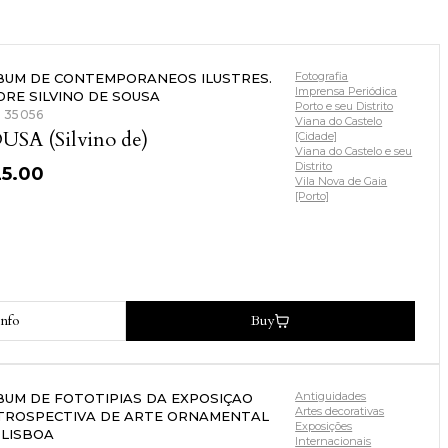
Fotografia
BUM DE CONTEMPORANEOS ILUSTRES.
Imprensa Periódica
DRE SILVINO DE SOUSA
Porto e seu Distrito
: 35056
Viana do Castelo
USA (Silvino de)
[Cidade]
Viana do Castelo e seu
Distrito
25.00
Vila Nova de Gaia
[Porto]
nfo
Buy
Antiguidades
BUM DE FOTOTIPIAS DA EXPOSIÇAO
Artes decorativas
TROSPECTIVA DE ARTE ORNAMENTAL
Exposições
 LISBOA
Internacionais