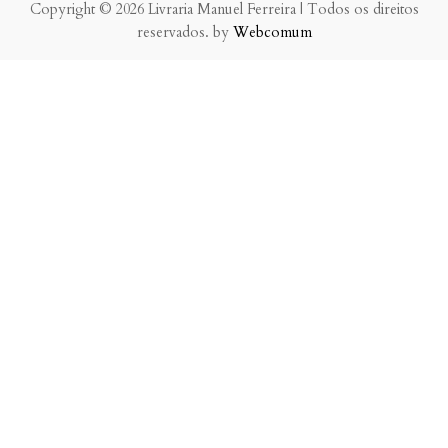
Copyright © 2026 Livraria Manuel Ferreira | Todos os direitos
reservados. by
Webcomum
P.f. envie-nos a sua mensagem.
Enviaremos a nossa resposta o mais breve possível.
×