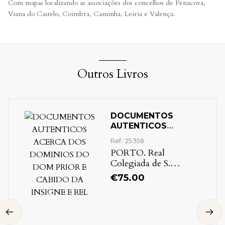
Com mapas localizando as associações dos concelhos de Penacova,
Viana do Castelo, Coimbra, Caminha, Leiria e Valença.
Outros Livros
DOCUMENTOS
AUTENTICOS
ACERCA DOS
Ref: 25358
DOMINIOS DO DOM
PORTO. Real
PRIOR E CABIDO DA
Colegiada de S.
INSIGNE E REL
Martinho de
€
75.00
Cedofeita