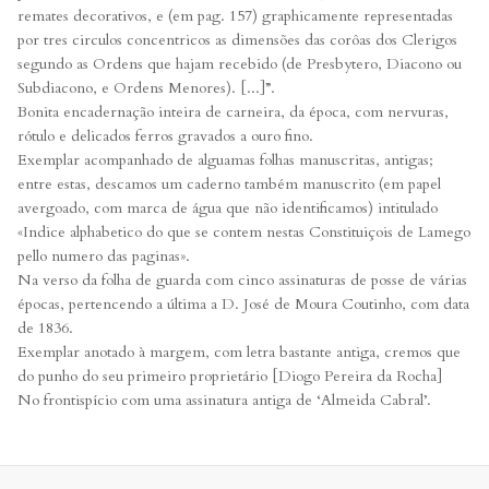
remates decorativos, e (em pag. 157) graphicamente representadas
por tres circulos concentricos as dimensões das corôas dos Clerigos
segundo as Ordens que hajam recebido (de Presbytero, Diacono ou
Subdiacono, e Ordens Menores). [...]”.
Bonita encadernação inteira de carneira, da época, com nervuras,
rótulo e delicados ferros gravados a ouro fino.
Exemplar acompanhado de alguamas folhas manuscritas, antigas;
entre estas, descamos um caderno também manuscrito (em papel
avergoado, com marca de água que não identificamos) intitulado
«Indice alphabetico do que se contem nestas Constituiçois de Lamego
pello numero das paginas».
Na verso da folha de guarda com cinco assinaturas de posse de várias
épocas, pertencendo a última a D. José de Moura Coutinho, com data
de 1836.
Exemplar anotado à margem, com letra bastante antiga, cremos que
do punho do seu primeiro proprietário [Diogo Pereira da Rocha]
No frontispício com uma assinatura antiga de ‘Almeida Cabral’.