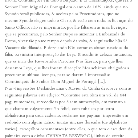
não ha Constituiçoẽs em todo o Bispado. E as Constituiçoẽs, que fez o
Senhor Dom Miguel de Portugal em o anno de 1639. ainda que no
Synodo foraõ publicadas, & aceitas pelos Procuradores, que no
mesmo Synodo elegeo todo o Clero, & estão com todas as licenças do
Santo Officio, não se imprimirão, por lhe faltarem as mais licenças,
que se procurárão, pelo Senhor Bispo se auzentar à Embaixada de
Roma, viver tão pouco tempo depois da volta, & seguirselhe hũa Sé
Vacante tão dilatada. E dezejando Nòs cortar os abusos nascidos da
falta, ou sinistra interpretação das Leys, & acudir às zelozas instancias,
que os mais dos Reverendos Parochos Nos fizerão, para que lhes
dessemos Leys, que lhes fossem direcção: Nos achámos obrigados a
procurar as ultimas licenças, para se darem à impressaõ as
Constituiçoẽs do Senhor Dom Miguel de Portugal [...].
Nas «Impressões Deslandesianas», Xavier da Cunha descreve com as
seguintes palavras esta edição: “Constitue esta obra um vol. de 644
pag. numeradas, antecedidas por 8 sem numeração, em formato a
que chamam vulgarmente ‘in-folio’, com rubricas por lettra
alphabetica para cada caderno, reclamos nas paginas, impressão em
redondo com algum italico, muitas iniciaes floreadas (de alphabetos
varios), cabeçalhos ornamentaes (entre elles, o que tem o escudete da
palmeira com a divisa CVRVATA RESVRGO), linhas de enfeite,