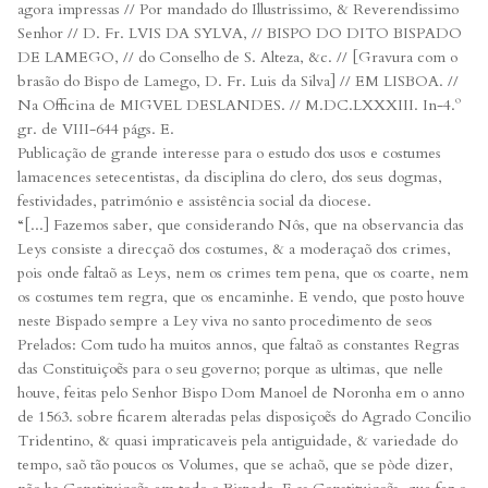
agora impressas // Por mandado do Illustrissimo, & Reverendissimo
Senhor // D. Fr. LVIS DA SYLVA, // BISPO DO DITO BISPADO
DE LAMEGO, // do Conselho de S. Alteza, &c. // [Gravura com o
brasão do Bispo de Lamego, D. Fr. Luis da Silva] // EM LISBOA. //
Na Officina de MIGVEL DESLANDES. // M.DC.LXXXIII. In-4.º
gr. de VIII-644 págs. E.
Publicação de grande interesse para o estudo dos usos e costumes
lamacences setecentistas, da disciplina do clero, dos seus dogmas,
festividades, património e assistência social da diocese.
“[...] Fazemos saber, que considerando Nôs, que na observancia das
Leys consiste a direcçaõ dos costumes, & a moderaçaõ dos crimes,
pois onde faltaõ as Leys, nem os crimes tem pena, que os coarte, nem
os costumes tem regra, que os encaminhe. E vendo, que posto houve
neste Bispado sempre a Ley viva no santo procedimento de seos
Prelados: Com tudo ha muitos annos, que faltaõ as constantes Regras
das Constituiçoẽs para o seu governo; porque as ultimas, que nelle
houve, feitas pelo Senhor Bispo Dom Manoel de Noronha em o anno
de 1563. sobre ficarem alteradas pelas disposiçoẽs do Agrado Concilio
Tridentino, & quasi impraticaveis pela antiguidade, & variedade do
tempo, saõ tão poucos os Volumes, que se achaõ, que se pòde dizer,