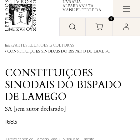
LIVRARIA
Skip to content
ALFARRABISTA
MANUEL FERREIRA
0
Início
/
ARTES RELIGIÕES E CULTURAS
/ CONSTITUIÇOES SINODAIS DO BISPADO DE LAMEGO
CONSTITUIÇOES
SINODAIS DO BISPADO
DE LAMEGO
SA [sem autor declarado]
1683
Direito canónico
Lamego [Viseu]
Viseu e seu Distrito