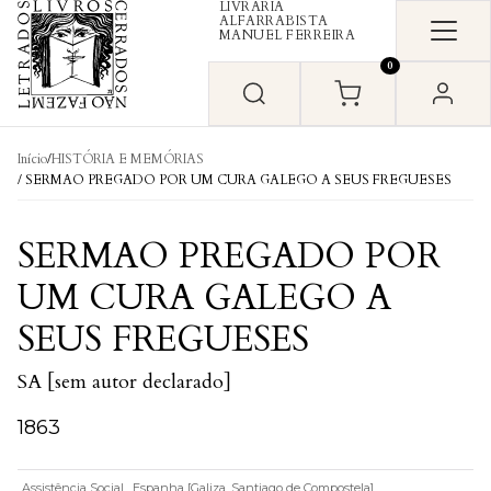
LIVRARIA
Skip to content
ALFARRABISTA
MANUEL FERREIRA
0
Início
/
HISTÓRIA E MEMÓRIAS
/ SERMAO PREGADO POR UM CURA GALEGO A SEUS FREGUESES
SERMAO PREGADO POR
UM CURA GALEGO A
SEUS FREGUESES
SA [sem autor declarado]
1863
Assistência Social
Espanha [Galiza. Santiago de Compostela]