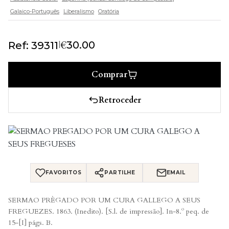
Galaico-Português
Liberalismo
Oratória
€
|
30.00
Ref: 39311
Comprar
Retroceder
FAVORITOS
PARTILHE
EMAIL
SERMAO PRÈGADO POR UM CURA GALLEGO A SEUS
FREGUEZES. 1863. (Inedito). [S.l. de impressão]. In-8.º peq. de
15-[I] págs. B.