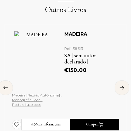
Outros Livros
MADEIRA
Ref: 38613
SA [sem autor
declarado]
€
150.00
Madeira [Região Autónoma]
Monografia Local
Postais Ilustrados
Mais informações
Comprar