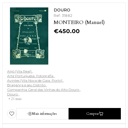
DOURO
Ref: 31882
MONTEIRO (Manuel)
€
450.00
Alijó [Vila Real]
Arte Portuguesa: Fotografia
Avintes [Vila Nova de Gaia. Porto]
Bragança e seu Distrito
Companhia Geral das Vinhas do Alto Douro
Douro
+ 21 mais
Mais informações
Comprar