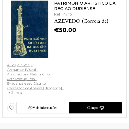
PATRIMONIO ARTISTICO DA
REGIAO DURIENSE
Ref: 14745
AZEVEDO (Correia de)
€
50.00
Alijó [Vila Real]
Armamar [Viseu]
Arquitectura: Património
Arte Portuguesa
Bragança e seu Distrito
Carrazeda de Ansiães [Bragança]
+ 21 mais
Mais informações
Comprar