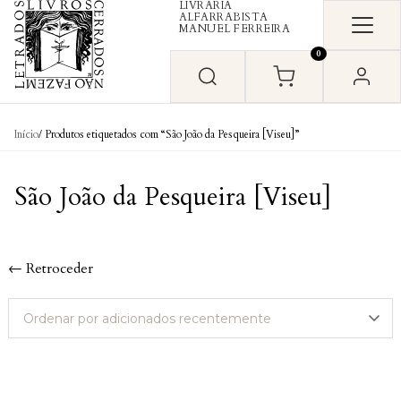
LIVRARIA
Skip to content
ALFARRABISTA
MANUEL FERREIRA
0
Início
/ Produtos etiquetados com “São João da Pesqueira [Viseu]”
São João da Pesqueira [Viseu]
← Retroceder