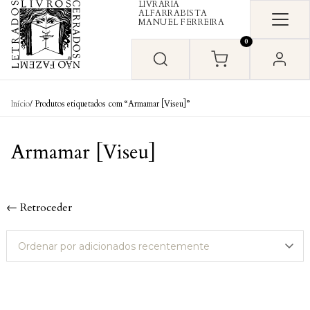
LIVRARIA
Skip to content
ALFARRABISTA
MANUEL FERREIRA
0
Início
/ Produtos etiquetados com “Armamar [Viseu]”
Armamar [Viseu]
← Retroceder