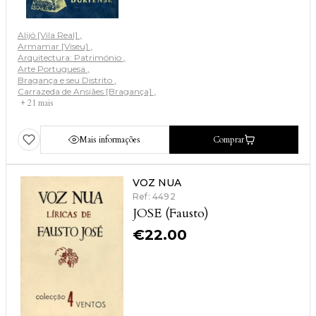
Alijó [Vila Real]
Armamar [Viseu]
Arquitectura: Património
Arte Portuguesa
Bragança e seu Distrito
Carrazeda de Ansiães [Bragança]
+ 21 mais
Mais informações
Comprar
VOZ NUA
Ref: 4492
JOSE (Fausto)
€
22.00