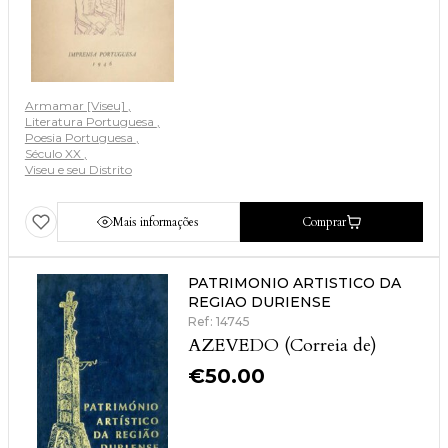
Armamar [Viseu]
Literatura Portuguesa
Poesia Portuguesa
Século XX
Viseu e seu Distrito
Mais informações
Comprar
PATRIMONIO ARTISTICO DA
REGIAO DURIENSE
Ref: 14745
AZEVEDO (Correia de)
€
50.00