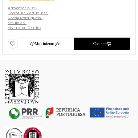
Armamar [Viseu]
Literatura Portuguesa
Poesia Portuguesa
Século XX
Viseu e seu Distrito
Mais informações
Comprar