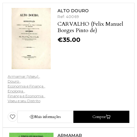
ALTO DOURO
Ref: 40069
CARVALHO (Felix Manuel
Borges Pinto de)
€
35.00
Armamar [Viseu]
Douro
Economia e Finança
Enologia
Finança e Economia
Viseu e seu Distrito
Mais informações
Comprar
ARMAMAR