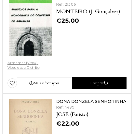
Ref: 21306
MONTEIRO (J. Gonçalves)
€
25.00
Armamar [Viseu]
Viseu e seu Distrito
Mais informações
Comprar
DONA DONZELA SENHORINHA
Ref: 4489
JOSE (Fausto)
€
22.00