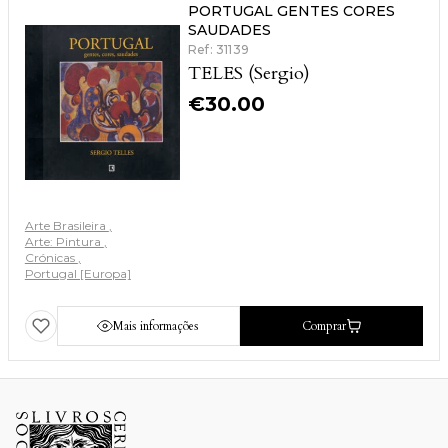
PORTUGAL GENTES CORES
SAUDADES
Ref: 31139
TELES (Sergio)
€
30.00
Arte Brasileira
Arte: Pintura
Crónicas
Portugal [Europa]
Mais informações
Comprar