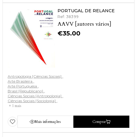
PORTUGAL DE RELANCE
Ref: 38399
AAVV [autores vários]
€
35.00
Antropologia [Ciências Sociais]
Arte Brasileira
Arte Portuguesa
Brasil [Republicano]
Ciências Sociais [Antropologia]
Ciências Sociais [Sociologia]
+ 1 mais
Mais informações
Comprar