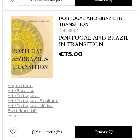
PORTUGAL AND BRAZIL IN
TRANSITION
Ref: 38614
PORTUGAL AND BRAZIL
IN TRANSITION
€
75.00
Arquitectura
Arte Brasileira
Arte Portuguesa
Arte Portuguesa: Escultura
Arte Portuguesa: Música
Brasil [Imperial]
+ 16 mais
Mais informações
Comprar