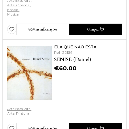
Arte Brasileira
Arte: Cinema
Ensaio
Musica
Mais informações
Comprar
ELA QUE NAO ESTA
Ref: 32156
SENISE (Daniel)
€
60.00
Arte Brasileira
Arte: Pintura
Mais informações
Comprar