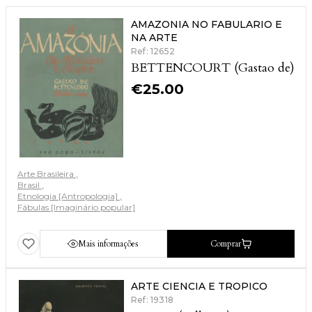
AMAZONIA NO FABULARIO E
NA ARTE
Ref: 12652
BETTENCOURT (Gastao de)
€
25.00
Arte Brasileira
Brasil
Etnologia [Antropologia]
Fábulas [Imaginário popular]
Mais informações
Comprar
ARTE CIENCIA E TROPICO
Ref: 19318