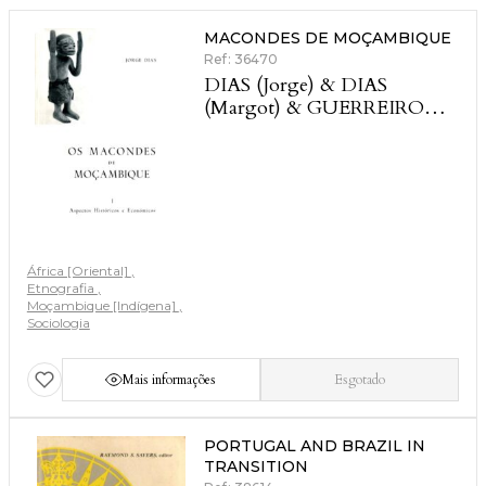
MACONDES DE MOÇAMBIQUE
Ref: 36470
DIAS (Jorge) & DIAS
(Margot) & GUERREIRO
(Manuel Viegas)
África [Oriental]
Etnografia
Moçambique [Indígena]
Sociologia
Mais informações
Esgotado
PORTUGAL AND BRAZIL IN
TRANSITION