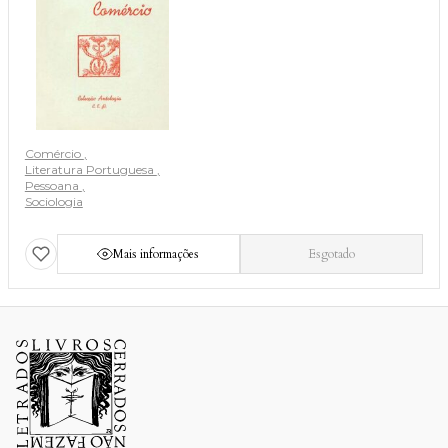
Comércio
Literatura Portuguesa
Pessoana
Sociologia
Mais informações
Esgotado