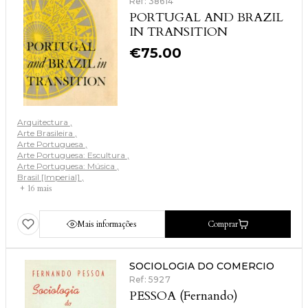
Ref: 38614
PORTUGAL AND BRAZIL
IN TRANSITION
€
75.00
Arquitectura
Arte Brasileira
Arte Portuguesa
Arte Portuguesa: Escultura
Arte Portuguesa: Música
Brasil [Imperial]
+ 16 mais
Mais informações
Comprar
SOCIOLOGIA DO COMERCIO
Ref: 5927
PESSOA (Fernando)