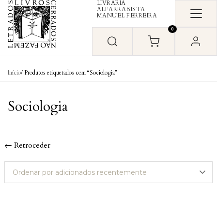
LIVRARIA
Skip to content
ALFARRABISTA
MANUEL FERREIRA
0
Início
/ Produtos etiquetados com “Sociologia”
Sociologia
← Retroceder