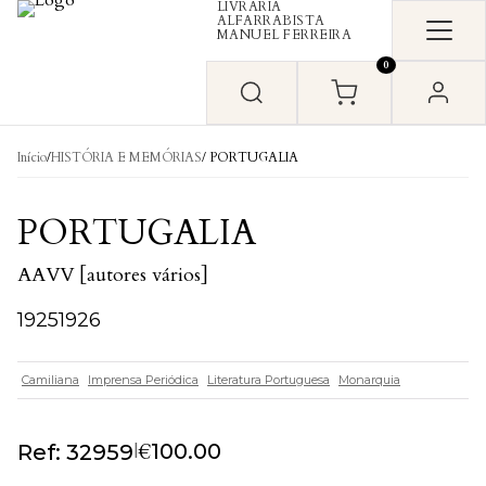
LIVRARIA
Skip to content
ALFARRABISTA
MANUEL FERREIRA
0
Início
/
HISTÓRIA E MEMÓRIAS
/ PORTUGALIA
PORTUGALIA
AAVV [autores vários]
19251926
Camiliana
Imprensa Periódica
Literatura Portuguesa
Monarquia
€
|
100.00
Ref: 32959