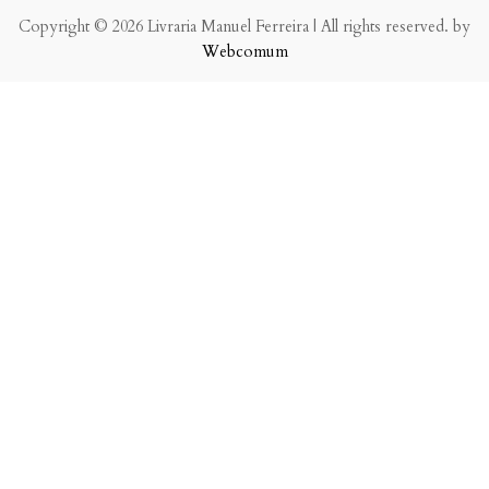
Copyright © 2026 Livraria Manuel Ferreira | All rights reserved. by
Webcomum
P.f. envie-nos a sua mensagem.
Enviaremos a nossa resposta o mais breve possível.
×