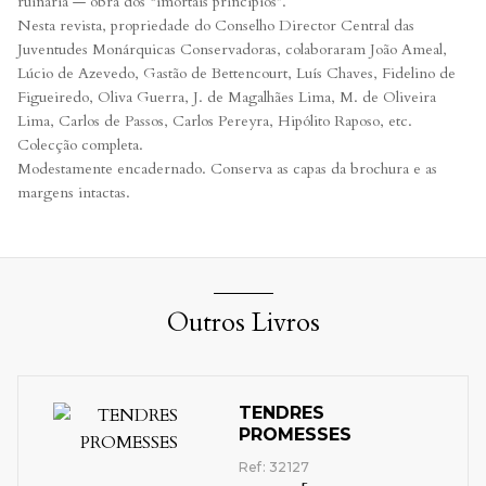
ruinaria — obra dos “imortais princípios”.
Nesta revista, propriedade do Conselho Director Central das
Juventudes Monárquicas Conservadoras, colaboraram João Ameal,
Lúcio de Azevedo, Gastão de Bettencourt, Luís Chaves, Fidelino de
Figueiredo, Oliva Guerra, J. de Magalhães Lima, M. de Oliveira
Lima, Carlos de Passos, Carlos Pereyra, Hipólito Raposo, etc.
Colecção completa.
Modestamente encadernado. Conserva as capas da brochura e as
margens intactas.
Outros Livros
TENDRES
PROMESSES
Ref: 32127