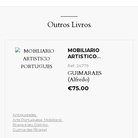
Outros Livros
MOBILIARIO
ARTISTICO
PORTUGUES
Ref: 24779
GUIMARAES
(Alfredo)
€
75.00
Antiguidades
Arte Portuguesa: Mobiliário
Braga e seu Distrito
Guimarães [Braga]