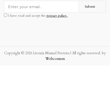
Submit
I have read and accept the
privacy policy.
Copyright © 2026 Livraria Manuel Ferreira | All rights reserved. by
Webcomum
P.f. envie-nos a sua mensagem.
Enviaremos a nossa resposta o mais breve possível.
×