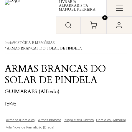
LIVRARIA
Skip to content
ALFARRABISTA
MANUEL FERREIRA
0
Início
/
HISTÓRIA E MEMÓRIAS
/ ARMAS BRANCAS DO SOLAR DE PINDELA
ARMAS BRANCAS DO
SOLAR DE PINDELA
GUIMARAES (Alfredo)
1946
Armaria [Heráldica]
Armas brancas
Braga e seu Distrito
Heráldica [Armaria]
Vila Nova de Famalicão [Braga]