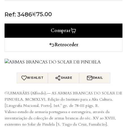
€
|
75.00
Ref: 3486
Comprar
Retroceder
WISHLIST
SHARE
EMAIL
GUIMARÃES (Alfredo).— AS ARMAS BRANCAS DO SOLAR DE
PINDELA. MCMXLVI. Edição do Instituto para a Alta Cultura.
[Litografia Nacional. Porto]. In4.º gr. de 78-III págs. E.
Valioso estudo de armaria portuguesa e estrangeira, através da
inventariação da colecção de armas brancas do séc. XV ao XVIII,
existentes no Solar de Pindela [S. Tiago da Cruz, Famalicão].