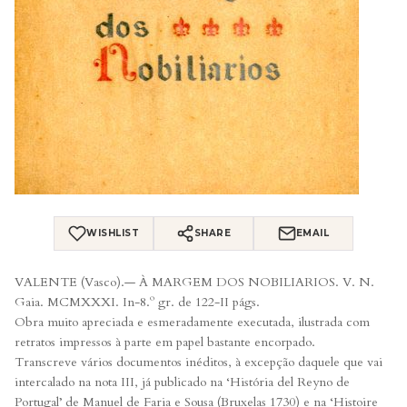
WISHLIST
SHARE
EMAIL
VALENTE (Vasco).— À MARGEM DOS NOBILIARIOS. V. N.
Gaia. MCMXXXI. In-8.º gr. de 122-II págs.
Obra muito apreciada e esmeradamente executada, ilustrada com
retratos impressos à parte em papel bastante encorpado.
Transcreve vários documentos inéditos, à excepção daquele que vai
intercalado na nota III, já publicado na ‘História del Reyno de
Portugal’ de Manuel de Faria e Sousa (Bruxelas 1730) e na ‘Histoire