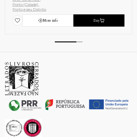
Porto [Cidade]
Porto e seu Distrito
More info
Buy