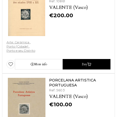
Ref: 10861
VALENTE (Vasco)
€
200.00
Arte: Cerâmica
Porto [Cidade]
Porto e seu Distrito
More info
Buy
PORCELANA ARTISTICA
PORTUGUESA
Ref: 5603
VALENTE (Vasco)
€
100.00