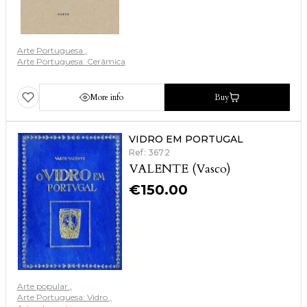
Arte Portuguesa
Arte Portuguesa: Cerâmica
More info
Buy
VIDRO EM PORTUGAL
Ref: 3672
VALENTE (Vasco)
€
150.00
Arte popular
Arte Portuguesa: Vidro