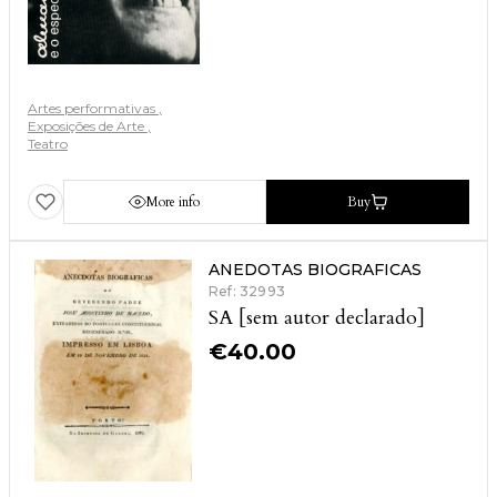
Artes performativas
Exposições de Arte
Teatro
More info
Buy
ANEDOTAS BIOGRAFICAS
Ref: 32993
SA [sem autor declarado]
€
40.00