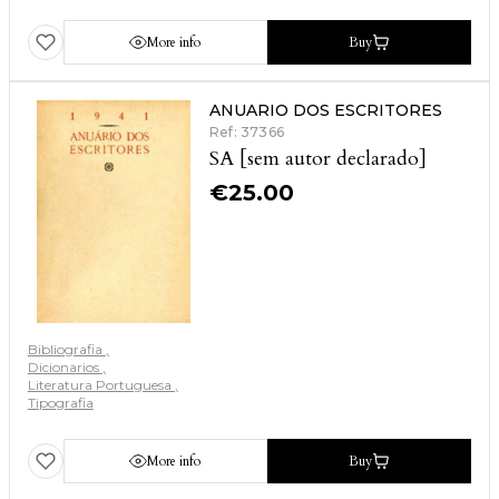
More info
Buy
ANUARIO DOS ESCRITORES
Ref: 37366
SA [sem autor declarado]
€
25.00
Bibliografia
Dicionarios
Literatura Portuguesa
Tipografia
More info
Buy