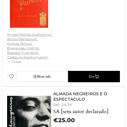
Açores [Região Autónoma]
África [Meridional]
Angola [África]
Braga e seu Distrito
Bussaco [Coimbra]
Caldas da Rainha [Leiria]
+ 24 mais
More info
Buy
ALMADA NEGREIROS E O
ESPECTACULO
Ref: 21439
SA [sem autor declarado]
€
25.00