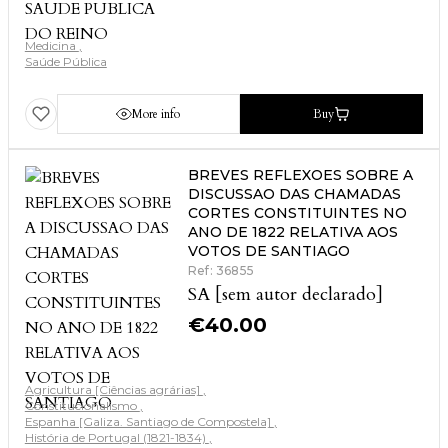
Medicina
Saúde Pública
More info
Buy
BREVES REFLEXOES SOBRE A
DISCUSSAO DAS CHAMADAS
CORTES CONSTITUINTES NO
ANO DE 1822 RELATIVA AOS
VOTOS DE SANTIAGO
Ref: 36855
SA [sem autor declarado]
€
40.00
Agricultura [Ciências agrárias]
Constitucionalismo
Espanha [Galiza. Santiago de Compostela]
História de Portugal (1821-1834)