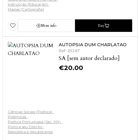
Instrucção [Educação]
Mapas [Cartografia]
More info
Buy
AUTOPSIA DUM CHARLATAO
Ref: 25267
SA [sem autor declarado]
€
20.00
Ciências Sociais [Política]
Polémicas
Política Portuguesa (Séc. XIX)
Porto e seu Distrito
República e republicanos