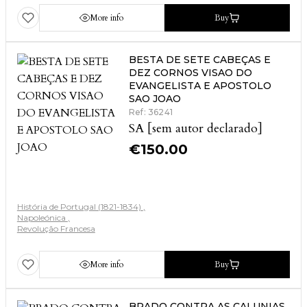
More info
Buy
BESTA DE SETE CABEÇAS E
DEZ CORNOS VISAO DO
EVANGELISTA E APOSTOLO
SAO JOAO
Ref: 36241
SA [sem autor declarado]
€
150.00
História de Portugal (1821-1834)
Napoleónica
Revolução Francesa
More info
Buy
BRADO CONTRA AS CALUNIAS