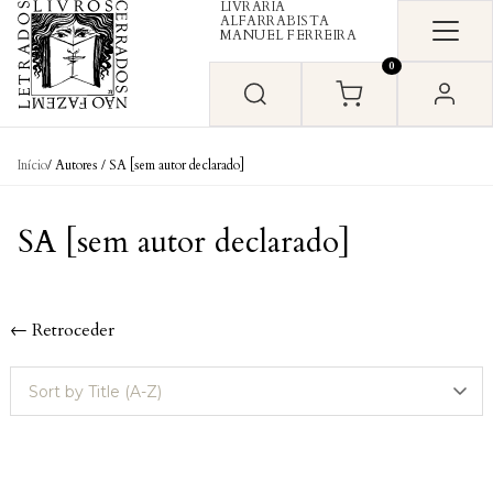
LIVRARIA
Skip to content
ALFARRABISTA
MANUEL FERREIRA
0
Início
/ Autores / SA [sem autor declarado]
SA [sem autor declarado]
← Retroceder