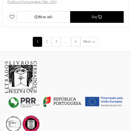
Política Portuguesa (Séc. XIX)
More info
Buy
1
2
3
…
6
Next →