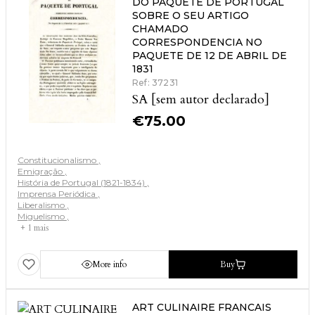
DO PAQUETE DE PORTUGAL
SOBRE O SEU ARTIGO
CHAMADO
CORRESPONDENCIA NO
PAQUETE DE 12 DE ABRIL DE
1831
Ref: 37231
SA [sem autor declarado]
€
75.00
Constitucionalismo
Emigração
História de Portugal (1821-1834)
Imprensa Periódica
Liberalismo
Miguelismo
+ 1 mais
More info
Buy
ART CULINAIRE FRANCAIS