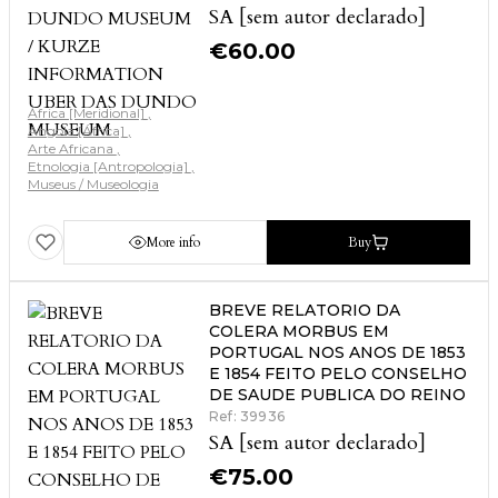
SA [sem autor declarado]
€
60.00
África [Meridional]
Angola [África]
Arte Africana
Etnologia [Antropologia]
Museus / Museologia
More info
Buy
BREVE RELATORIO DA
COLERA MORBUS EM
PORTUGAL NOS ANOS DE 1853
E 1854 FEITO PELO CONSELHO
DE SAUDE PUBLICA DO REINO
Ref: 39936
SA [sem autor declarado]
€
75.00