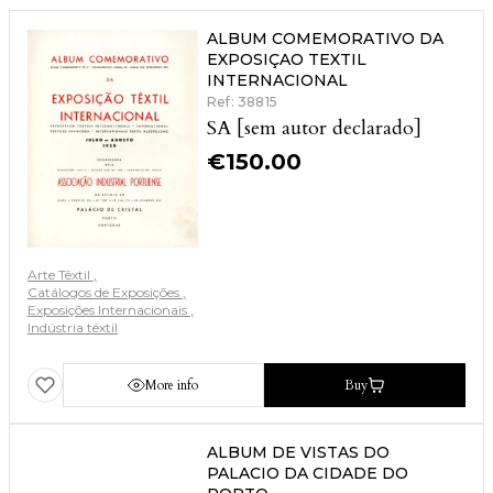
ALBUM COMEMORATIVO DA
EXPOSIÇAO TEXTIL
INTERNACIONAL
Ref: 38815
SA [sem autor declarado]
€
150.00
Arte Têxtil
Catálogos de Exposições
Exposições Internacionais
Indústria têxtil
More info
Buy
ALBUM DE VISTAS DO
PALACIO DA CIDADE DO