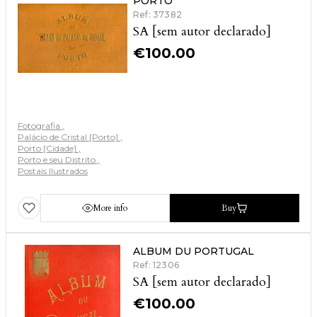
PORTO
Ref: 37382
SA [sem autor declarado]
€
100.00
Fotografia
Palácio de Cristal [Porto]
Porto [Cidade]
Porto e seu Distrito
Postais Ilustrados
More info
Buy
ALBUM DU PORTUGAL
Ref: 12306
SA [sem autor declarado]
€
100.00