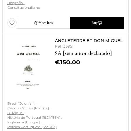
Biografia
Constitucionalismo
More info
Buy
ANGLETERRE ET DON MIGUEL
Ref: 36851
SA [sem autor declarado]
€
150.00
Brasil [Colonial]
Ciências Sociais [Política]
D. Miguel
História de Portugal (1821-1834)
Inglaterra [Europa]
Política Portuguesa (Séc. XIX)