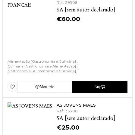
Ref: 39508
SA [sem autor declarado]
€
60.00
Alimentação [Gastronomia e Culinária]
Culinária [Gastronomia e Alimentação]
Gastronomia [Alimentação e Culinária]
More info
Buy
AS JOVENS MAES
Ref: 36300
SA [sem autor declarado]
€
25.00