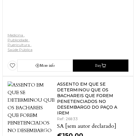
Medicina
Publicidade
Puericultura
Saúde Pública
More info
Buy
ASSENTO EM QUE SE
DETERMINOU QUE OS
BACHAREIS QUE FOREM
PENETENCIADOS NO
DESEMBARGO DO PAÇO A
IREM
Ref: 26833
SA [sem autor declarado]
€
150.00