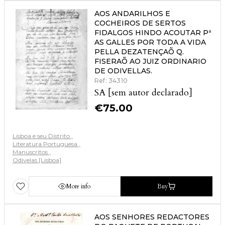
AOS ANDARILHOS E
COCHEIROS DE SERTOS
FIDALGOS HINDO ACOUTAR Pª
AS GALLES POR TODA A VIDA
PELLA DEZATENÇAÕ Q.
FISERAÕ AO JUIZ ORDINARIO
DE ODIVELLAS.
Ref: 34310
SA [sem autor declarado]
€
75.00
Lisboa e seu Distrito
Literatura Portuguesa
Manuscritos
Odivelas [Lisboa]
More info
Buy
AOS SENHORES REDACTORES