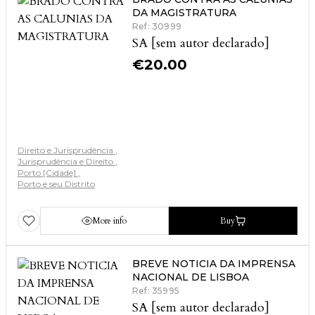
DA MAGISTRATURA
Ref: 30999
SA [sem autor declarado]
€
20.00
Direito e Jurisprudência
Jurisprudência e Direito
Porto [Cidade]
Porto e seu Distrito
More info
Buy
BREVE NOTICIA DA IMPRENSA
NACIONAL DE LISBOA
Ref: 35995
SA [sem autor declarado]