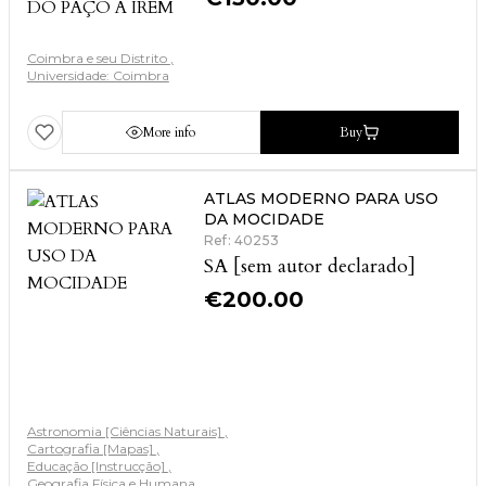
Coimbra e seu Distrito
Universidade: Coimbra
More info
Buy
ATLAS MODERNO PARA USO
DA MOCIDADE
Ref: 40253
SA [sem autor declarado]
€
200.00
Astronomia [Ciências Naturais]
Cartografia [Mapas]
Educação [Instrucção]
Geografia Física e Humana