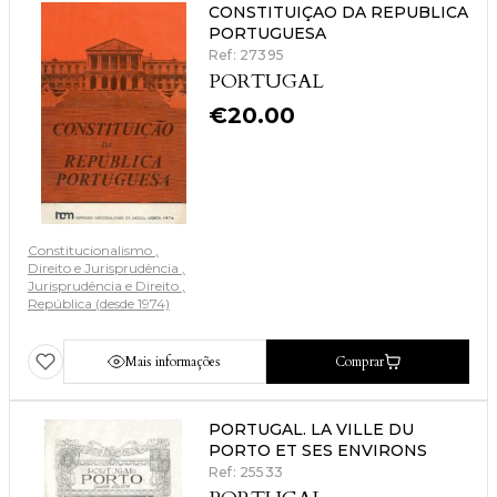
CONSTITUIÇAO DA REPUBLICA
PORTUGUESA
Ref: 27395
PORTUGAL
€
20.00
Constitucionalismo
Direito e Jurisprudência
Jurisprudência e Direito
República (desde 1974)
Mais informações
Comprar
PORTUGAL. LA VILLE DU
PORTO ET SES ENVIRONS
Ref: 25533