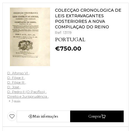
COLECÇAO CRONOLOGICA DE
LEIS EXTRAVAGANTES
POSTERIORES A NOVA
COMPILAÇAO DO REINO
Ref: 13119
PORTUGAL
€
750.00
D. Afonso VI
D. Filipe II
D. Filipe III
D. José
D. Pedro II (O Pacífico)
Direito e Jurisprudência
+ 3 mais
Mais informações
Comprar