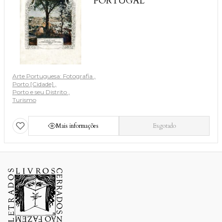
PORTUGAL
Arte Portuguesa: Fotografia
Porto [Cidade]
Porto e seu Distrito
Turismo
Mais informações
Esgotado