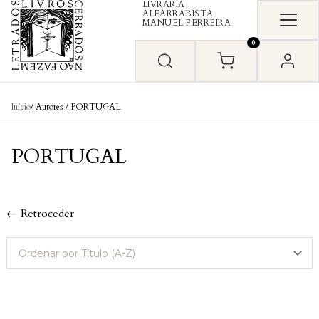
LIVRARIA
Skip to content
ALFARRABISTA
MANUEL FERREIRA
0
Início
/ Autores / PORTUGAL
PORTUGAL
← Retroceder