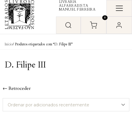
LIVRARIA
Skip to content
ALFARRABISTA
MANUEL FERREIRA
0
Início
/ Produtos etiquetados com “D. Filipe III”
D. Filipe III
← Retroceder