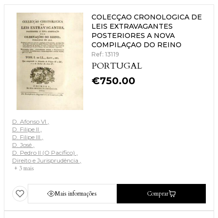
COLECÇAO CRONOLOGICA DE
LEIS EXTRAVAGANTES
POSTERIORES A NOVA
COMPILAÇAO DO REINO
Ref: 13119
PORTUGAL
€
750.00
D. Afonso VI
D. Filipe II
D. Filipe III
D. José
D. Pedro II (O Pacífico)
Direito e Jurisprudência
+ 3 mais
Mais informações
Comprar