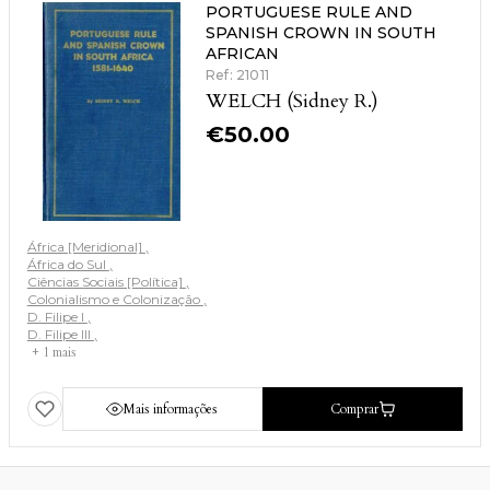
PORTUGUESE RULE AND
SPANISH CROWN IN SOUTH
AFRICAN
Ref: 21011
WELCH (Sidney R.)
€
50.00
África [Meridional]
África do Sul
Ciências Sociais [Política]
Colonialismo e Colonização
D. Filipe I
D. Filipe III
+ 1 mais
Mais informações
Comprar