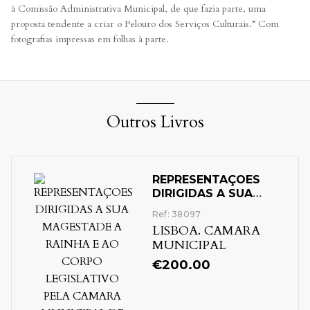
à Comissão Administrativa Municipal, de que fazia parte, uma
proposta tendente a criar o Pelouro dos Serviços Culturais.” Com
fotografias impressas em folhas à parte.
Outros Livros
REPRESENTAÇOES
DIRIGIDAS A SUA
MAGESTADE A
Ref: 38097
RAINHA E AO
LISBOA. CAMARA
CORPO
MUNICIPAL
LEGISLATIVO PELA
CAMARA
€
200.00
MUNICIPAL DE
LISBOA SOBRE O
ABASTECIMENTO