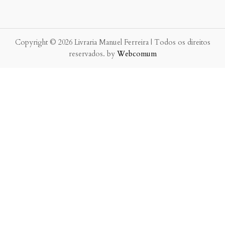
Copyright © 2026 Livraria Manuel Ferreira | Todos os direitos
reservados. by
Webcomum
P.f. envie-nos a sua mensagem.
Enviaremos a nossa resposta o mais breve possível.
×