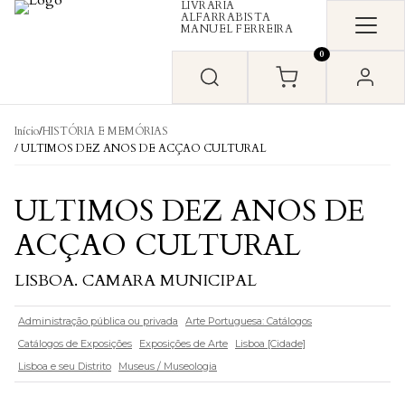
LIVRARIA
Skip to content
ALFARRABISTA
MANUEL FERREIRA
0
Início
/
HISTÓRIA E MEMÓRIAS
/ ULTIMOS DEZ ANOS DE ACÇAO CULTURAL
ULTIMOS DEZ ANOS DE
ACÇAO CULTURAL
LISBOA. CAMARA MUNICIPAL
Administração pública ou privada
Arte Portuguesa: Catálogos
Catálogos de Exposições
Exposições de Arte
Lisboa [Cidade]
Lisboa e seu Distrito
Museus / Museologia