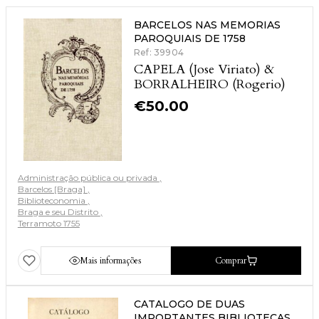
BARCELOS NAS MEMORIAS
PAROQUIAIS DE 1758
Ref: 39904
CAPELA (Jose Viriato) &
BORRALHEIRO (Rogerio)
€
50.00
Administração pública ou privada
Barcelos [Braga]
Biblioteconomia
Braga e seu Distrito
Terramoto 1755
Mais informações
Comprar
CATALOGO DE DUAS
IMPORTANTES BIBLIOTECAS