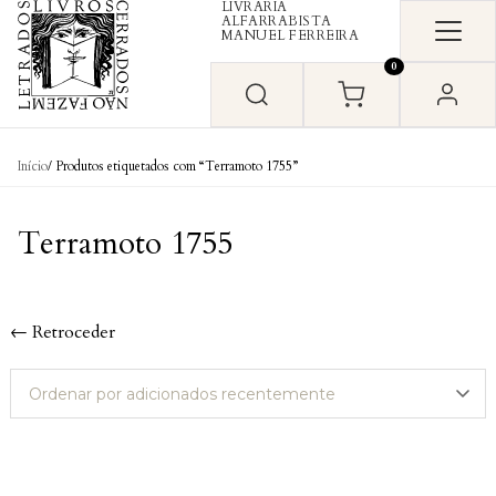
LIVRARIA
Skip to content
ALFARRABISTA
MANUEL FERREIRA
0
Início
/ Produtos etiquetados com “Terramoto 1755”
Terramoto 1755
← Retroceder