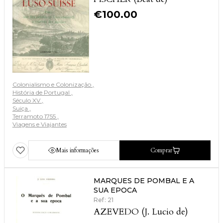
€
100.00
Colonialismo e Colonização
História de Portugal
Século XV
Suiça
Terramoto 1755
Viagens e Viajantes
Mais informações
Comprar
MARQUES DE POMBAL E A
SUA EPOCA
Ref: 21
AZEVEDO (J. Lucio de)