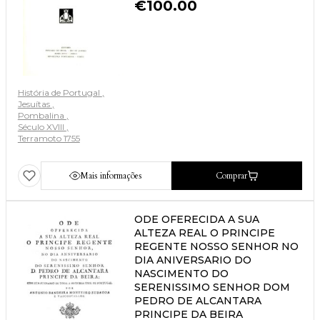
€
100.00
História de Portugal
Jesuítas
Pombalina
Século XVIII
Terramoto 1755
Mais informações
Comprar
ODE OFERECIDA A SUA
ALTEZA REAL O PRINCIPE
REGENTE NOSSO SENHOR NO
DIA ANIVERSARIO DO
NASCIMENTO DO
SERENISSIMO SENHOR DOM
PEDRO DE ALCANTARA
PRINCIPE DA BEIRA