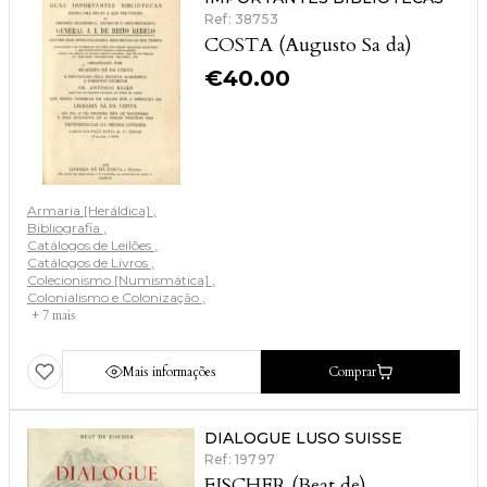
Ref: 38753
COSTA (Augusto Sa da)
€
40.00
Armaria [Heráldica]
Bibliografia
Catálogos de Leilões
Catálogos de Livros
Colecionismo [Numismática]
Colonialismo e Colonização
+ 7 mais
Mais informações
Comprar
DIALOGUE LUSO SUISSE
Ref: 19797
FISCHER (Beat de)