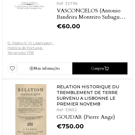
Ref: 32796
VASCONCELOS (Antonio
Bandeira Monteiro Subagua
e)
€
60.00
D. Pedro IV (O Libertador)
História de Portugal
Terramoto 1755
Mais informações
Comprar
RELATION HISTORIQUE DU
TREMBLEMENT DE TERRE
SURVENU A LISBONNE LE
PREMIER NOVEMB
Ref: 33652
GOUDAR (Pierre Ange)
€
750.00