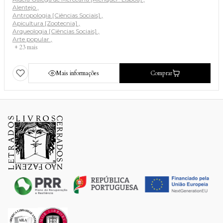
Alentejo
Antropologia [Ciências Sociais]
Apicultura [Zootecnia]
Arqueologia [Ciências Sociais]
Arte popular
+ 23 mais
Mais informações
Comprar