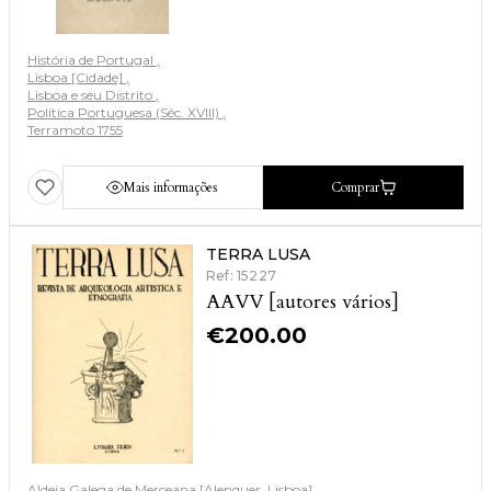
História de Portugal
Lisboa [Cidade]
Lisboa e seu Distrito
Política Portuguesa (Séc. XVIII)
Terramoto 1755
Mais informações
Comprar
TERRA LUSA
Ref: 15227
AAVV [autores vários]
€
200.00
Aldeia Galega de Merceana [Alenquer. Lisboa]