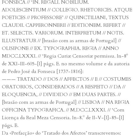
FONSECA // ‘IN. REGALI. NOBILIUM.
ADOLESCENTIUM // COLLEGIO. RHETORICES. ATQUE
POETICES // PROFESSORE’ // QUINCTILIANI, TEXTUS
CLAUDII. CAPPERONNERII // EDITIONEM. REFERT //
ET. SELECTIS. VARIORUM. INTERPRETUM // NOTIS.
ILLUSTRATUR // [brasão com as armas de Portugal] //
OLISIPONE // EX. TYPOGRAPHIA. REGIA // ANNO
MDCC.LXXXI. // ‘Regia Curiæ Censoriæ permissu. In-8º
de XXI-III-605-[I] págs. E. no mesmo volume e da autoria
de Pedro José da Fonseca [1737-1816]:
——— TRATADO // DOS // AFFECTOS // E // COSTUMES
ORATORIOS, CONSIDERADOS // A RESPEITO // DA //
ELOQUENCIA, // DIVIDIDO // EM DUAS PARTES. //
[brasão com as armas de Portugal] // LISBOA // NA REGIA
OFFICINA TYPOGRAFICA. // M.DCC.LXXXI. // ‘Com
Licença da Real Meza Censoria. In-8.º de II-V-[I]-85-[I]
págs. E.
Da «Prefacção» do ‘Tratado dos Afectos’ transcrevemos: