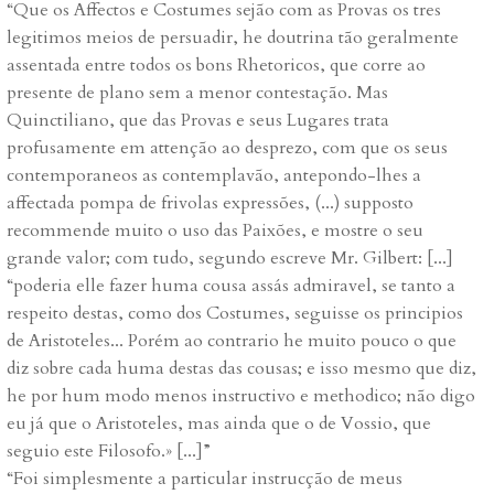
“Que os Affectos e Costumes sejão com as Provas os tres
legitimos meios de persuadir, he doutrina tão geralmente
assentada entre todos os bons Rhetoricos, que corre ao
presente de plano sem a menor contestação. Mas
Quinctiliano, que das Provas e seus Lugares trata
profusamente em attenção ao desprezo, com que os seus
contemporaneos as contemplavão, antepondo-lhes a
affectada pompa de frivolas expressões, (...) supposto
recommende muito o uso das Paixões, e mostre o seu
grande valor; com tudo, segundo escreve Mr. Gilbert: [...]
“poderia elle fazer huma cousa assás admiravel, se tanto a
respeito destas, como dos Costumes, seguisse os principios
de Aristoteles... Porém ao contrario he muito pouco o que
diz sobre cada huma destas das cousas; e isso mesmo que diz,
he por hum modo menos instructivo e methodico; não digo
eu já que o Aristoteles, mas ainda que o de Vossio, que
seguio este Filosofo.» [...]”
“Foi simplesmente a particular instrucção de meus