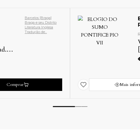
Barcelos [Braga]
Braga e seu Distrito
Literatura Inglesa
Tradução de...
R
ad.]
Comprar
Mais info