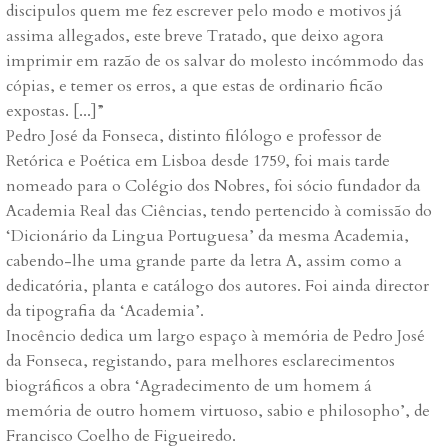
discipulos quem me fez escrever pelo modo e motivos já
assima allegados, este breve Tratado, que deixo agora
imprimir em razão de os salvar do molesto incómmodo das
cópias, e temer os erros, a que estas de ordinario ficão
expostas. [...]”
Pedro José da Fonseca, distinto filólogo e professor de
Retórica e Poética em Lisboa desde 1759, foi mais tarde
nomeado para o Colégio dos Nobres, foi sócio fundador da
Academia Real das Ciências, tendo pertencido à comissão do
‘Dicionário da Lingua Portuguesa’ da mesma Academia,
cabendo-lhe uma grande parte da letra A, assim como a
dedicatória, planta e catálogo dos autores. Foi ainda director
da tipografia da ‘Academia’.
Inocêncio dedica um largo espaço à memória de Pedro José
da Fonseca, registando, para melhores esclarecimentos
biográficos a obra ‘Agradecimento de um homem á
memória de outro homem virtuoso, sabio e philosopho’, de
Francisco Coelho de Figueiredo.