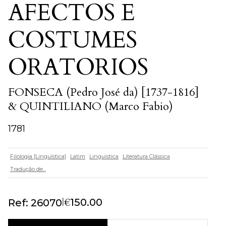
AFECTOS E
COSTUMES
ORATORIOS
FONSECA (Pedro José da) [1737-1816]
& QUINTILIANO (Marco Fabio)
1781
Filologia [Linguística]
Latim
Linguistica
Literatura Clássica
Tradução de...
|
€
150.00
Ref: 26070