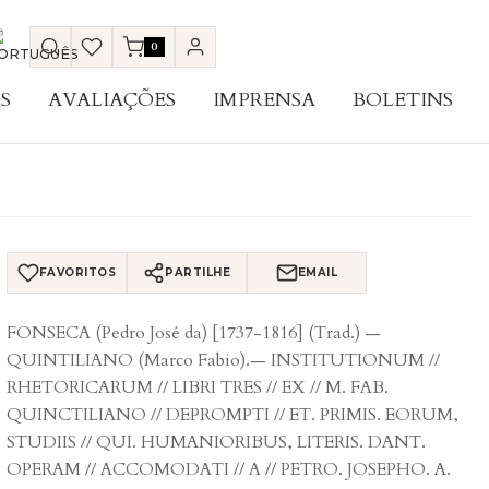
0
S
AVALIAÇÕES
IMPRENSA
BOLETINS
FAVORITOS
PARTILHE
EMAIL
FONSECA (Pedro José da) [1737-1816] (Trad.) —
QUINTILIANO (Marco Fabio).— INSTITUTIONUM //
RHETORICARUM // LIBRI TRES // EX // M. FAB.
QUINCTILIANO // DEPROMPTI // ET. PRIMIS. EORUM,
STUDIIS // QUI. HUMANIORIBUS, LITERIS. DANT.
OPERAM // ACCOMODATI // A // PETRO. JOSEPHO. A.