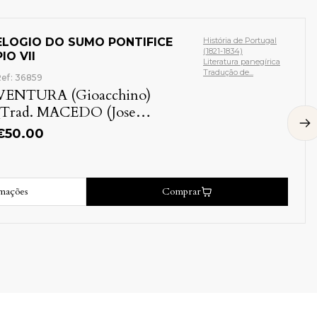
ELOGIO DO SUMO PONTIFICE
História de Portugal
(1821-1834)
PIO VII
Literatura panegírica
Tradução de...
ef: 36859
VENTURA (Gioacchino)
[Trad. MACEDO (Jose
Agostinho de)]
€
50.00
rmações
Comprar