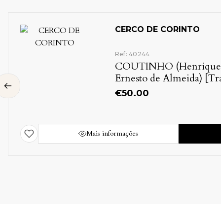
CERCO DE CORINTO
Ref: 40244
COUTINHO (Henrique
Ernesto de Almeida) [Tr
— BYRON (Lord)
€
50.00
Mais informações