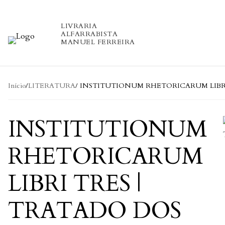
Skip to content
LIVRARIA
ALFARRABISTA
MANUEL FERREIRA
Início
/
LITERATURA
/ INSTITUTIONUM RHETORICARUM LIBR
INSTITUTIONUM
RHETORICARUM
LIBRI TRES |
TRATADO DOS