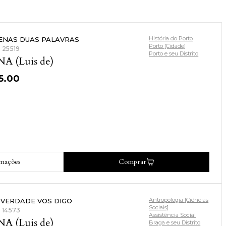
História do Porto
ENAS DUAS PALAVRAS
Porto [Cidade]
: 25519
Porto e seu Distrito
NA (Luis de)
5.00
rmações
Comprar
Antropologia [Ciências
 VERDADE VOS DIGO
Sociais]
: 14573
Assistência Social
NA (Luis de)
Braga e seu Distrito