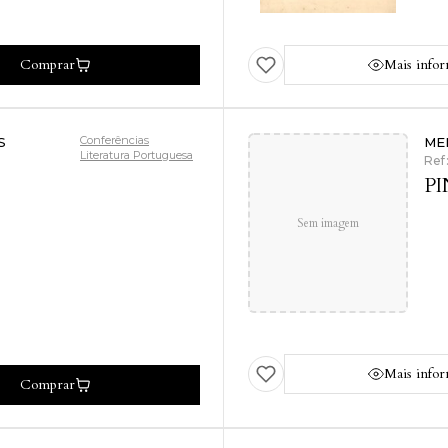
Comprar
Mais info
Conferências
S
ME
Literatura Portuguesa
Ref
PI
Sem imagem
Mais info
Comprar