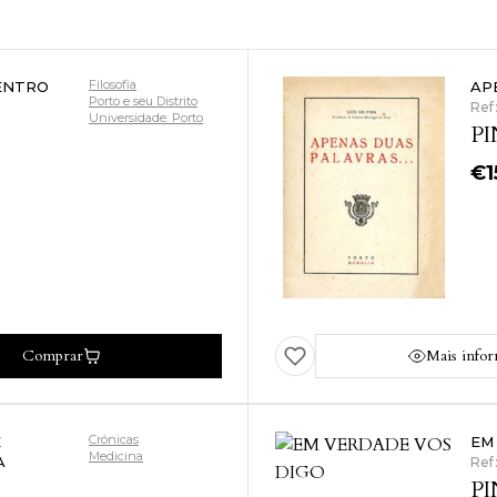
Filosofia
CENTRO
AP
Porto e seu Distrito
Ref
Universidade: Porto
PI
€
1
Comprar
Mais info
Crónicas
E
EM
Medicina
A
Ref
PI