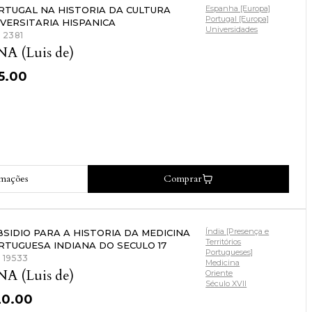
Espanha [Europa]
RTUGAL NA HISTORIA DA CULTURA
Portugal [Europa]
IVERSITARIA HISPANICA
Universidades
: 2381
NA (Luis de)
5.00
rmações
Comprar
Índia [Presença e
BSIDIO PARA A HISTORIA DA MEDICINA
Territórios
RTUGUESA INDIANA DO SECULO 17
Portugueses]
: 19533
Medicina
NA (Luis de)
Oriente
Século XVII
20.00