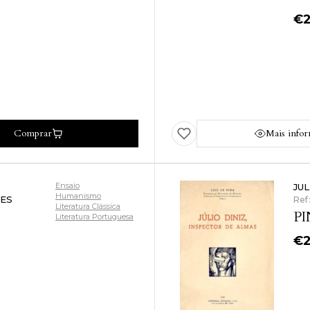
€
Comprar
Mais info
Ensaio
JU
Humanismo
ES
Ref
Literatura Clássica
PI
Literatura Portuguesa
€