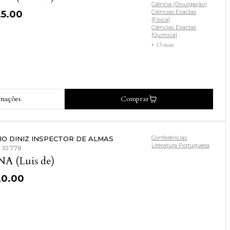
Ciência (Divulgação)
Ciências Exactas
25.00
[Física]
Ciências Exactas
[Química]
+ 13 mais
rmações
Comprar
Conferências
LIO DINIZ INSPECTOR DE ALMAS
Literatura Portuguesa
: 10778
NA (Luis de)
20.00