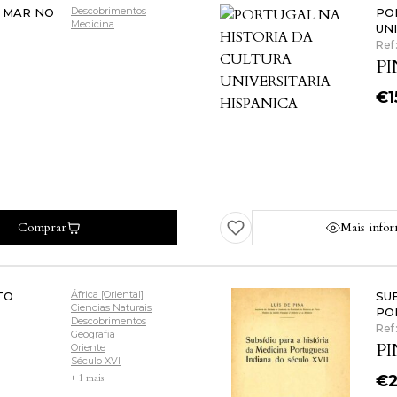
Descobrimentos
 MAR NO
PO
Medicina
UN
Ref
PI
€
1
Comprar
Mais info
África [Oriental]
TO
SU
Ciencias Naturais
PO
Descobrimentos
Ref
Geografia
PI
Oriente
Século XVI
+ 1 mais
€