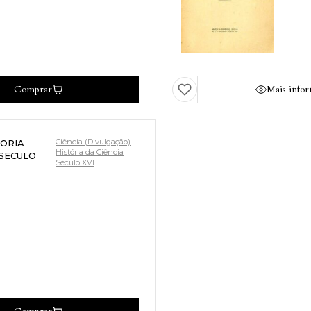
Comprar
Mais info
Ciência (Divulgação)
ORIA
História da Ciência
 SECULO
Século XVI