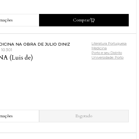
rmações
Comprar
Literatura Portuguesa
DICINA NA OBRA DE JULIO DINIZ
Medicina
: 10301
Porto e seu Distrito
NA (Luis de)
Universidade: Porto
rmações
Esgotado