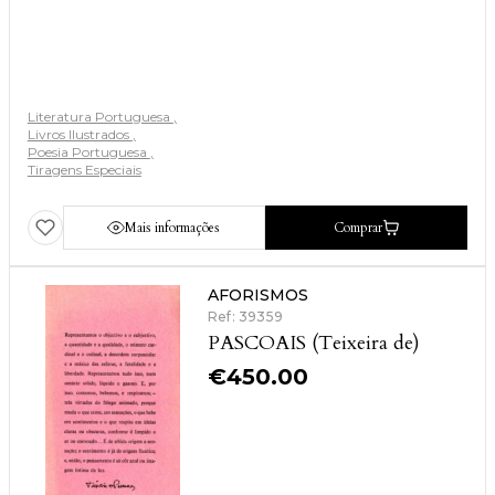
Literatura Portuguesa
Livros Ilustrados
Poesia Portuguesa
Tiragens Especiais
Mais informações
Comprar
AFORISMOS
Ref: 39359
PASCOAIS (Teixeira de)
€
450.00