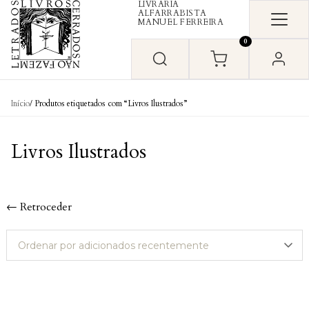
LIVRARIA
Skip to content
ALFARRABISTA
MANUEL FERREIRA
0
Início
/ Produtos etiquetados com “Livros Ilustrados”
Livros Ilustrados
← Retroceder