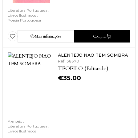
Literatura Portuguesa
Livros Ilustrados
Poesia Portuguesa
Mais informações
Comprar
ALENTEJO NAO TEM SOMBRA
Ref: 38670
TEOFILO (Eduardo)
€
35.00
Alentejo
Literatura Portuguesa
Livros Ilustrados