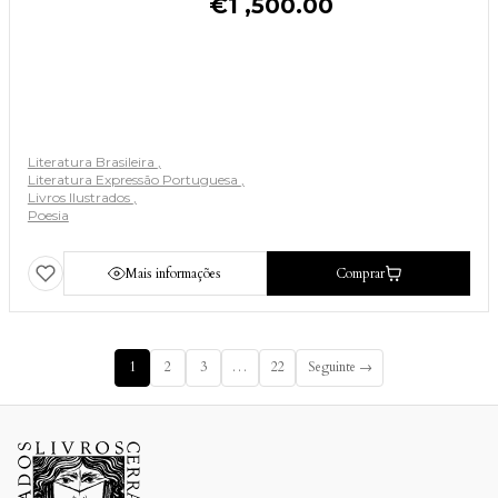
€
1 ,500.00
Literatura Brasileira
Literatura Expressão Portuguesa
Livros Ilustrados
Poesia
Mais informações
Comprar
1
2
3
…
22
Seguinte →