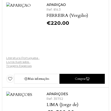
APARIÇAO
Ref: 8143
FERREIRA (Vergilio)
€
220.00
Literatura Portuguesa
Livros Ilustrados
Tiragens Especiais
Mais informações
Comprar
APARIÇOES
Ref: 35752
LIMA (Jorge de)