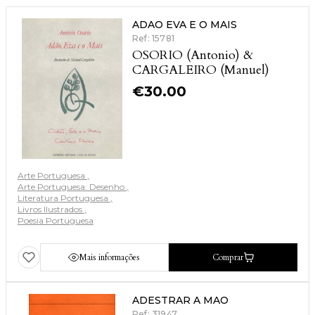
ADAO EVA E O MAIS
Ref: 15781
OSORIO (Antonio) &
CARGALEIRO (Manuel)
€
30.00
Arte Portuguesa
Arte Portuguesa: Desenho
Literatura Portuguesa
Livros Ilustrados
Poesia Portuguesa
Mais informações
Comprar
ADESTRAR A MAO
Ref: 31947