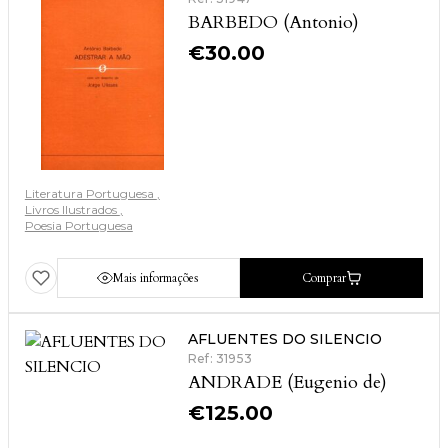
BARBEDO (Antonio)
€
30.00
Literatura Portuguesa
Livros Ilustrados
Poesia Portuguesa
Mais informações
Comprar
AFLUENTES DO SILENCIO
Ref: 31953
ANDRADE (Eugenio de)
€
125.00