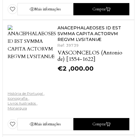
Mais informações
Comprar
ANACEPHALAEOSES ID EST
SVMMA CAPITA ACTORVM
REGVM LVSITANIÆ
Ref: 39739
VASCONCELOS (Antonio
de) [1554-1622]
€
2 ,000.00
História de Portugal
Iconografia
Livros Ilustrados
Monarquia
Mais informações
Comprar