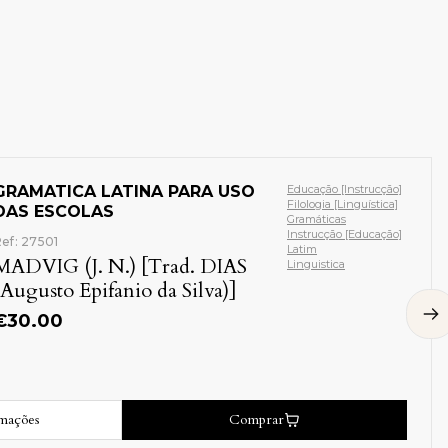
GRAMATICA LATINA PARA USO
Educação [Instrucção]
Filologia [Linguística]
DAS ESCOLAS
Gramáticas
Instrucção [Educação]
ef: 27501
Latim
MADVIG (J. N.) [Trad. DIAS
Linguistica
(Augusto Epifanio da Silva)]
€
30.00
rmações
Comprar