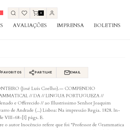
0
S
AVALIAÇÕES
IMPRENSA
BOLETINS
FAVORITOS
PARTILHE
EMAIL
NTEIRO (José Luís Coelho).— COMPENDIO
AMMATICAL // DA // LINGUA PORTUGUEZA //
enado e Offerecido // ao Illustrissimo Senhor Joaquim
arro de Andrade (...) Lisboa: Na impressão Regia. 1828. In-
 de VIII-68-[I] págs. E.
re o autor Inocêncio refere que foi “Professor de Grammatica