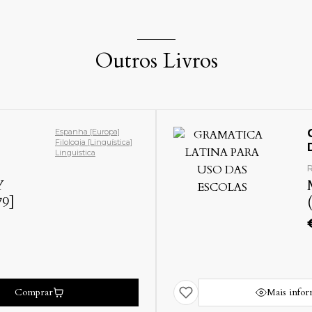
Outros Livros
Espanha [Europa]
Filologia [Linguística]
Linguistica
R
Y
79]
Mais info
Comprar