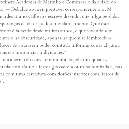
extincta Academia de Marinha e Commercio da cidade do
to .— Debalde ao meu prestavel correspondente o sr. M.
nardes Branco. Elle me escreve dizendo, que julga perdidas
esperanças de obter qualquer esclarecimento. Que este
fessor é falecido desde muitos annos, e que vivendo sem
entes e na obscuridade, apenas ha quem se lembre de o
hecer de vista, sem poder comtudo informar cousa alguma
suas circumstancias individuaes.”
a encadernação coeva em inteira de pele mosqueada,
orada com rótulo e ferros gravados a ouro na lombada e, nas
tas com uma cercadura com florões inscritos com ‘ferros de
a’.