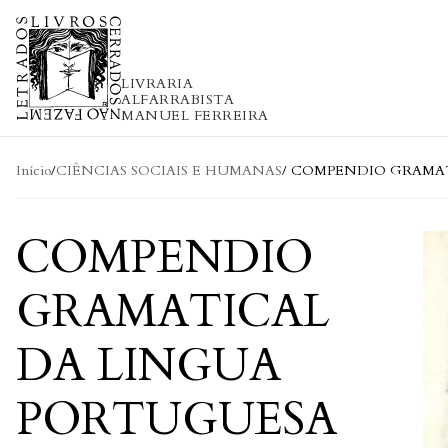
Skip to content
LIVRARIA
ALFARRABISTA
MANUEL FERREIRA
Início
/
CIÊNCIAS SOCIAIS E HUMANAS
/ COMPENDIO GRAMA
COMPENDIO
GRAMATICAL
DA LINGUA
PORTUGUESA