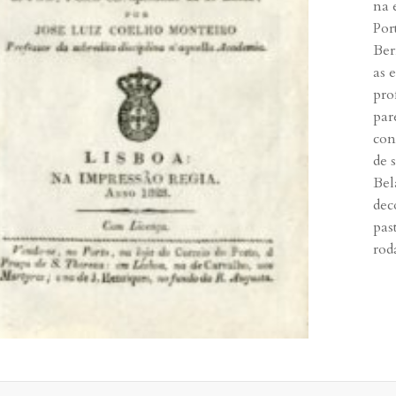
na 
Por
Ber
as 
pro
par
con
de 
Bel
dec
pas
rod