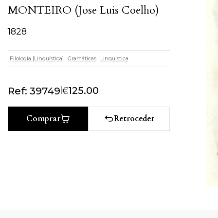
MONTEIRO (Jose Luis Coelho)
1828
Filologia [Linguística]
Gramáticas
Linguistica
|
€
125.00
Ref: 39749
Retroceder
Comprar