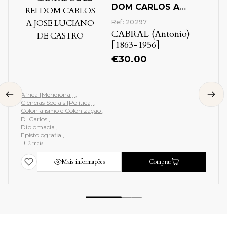
DOM CARLOS A
JOSE LUCIANO DE
Ref: 20297
CASTRO
CABRAL (Antonio)
[1863-1956]
€
30.00
África [Meridional]
Ciências Sociais [Política]
Colonialismo e Colonização
D. Carlos
Diplomacia
Epistolografia
+ 2 mais
Mais informações
Comprar