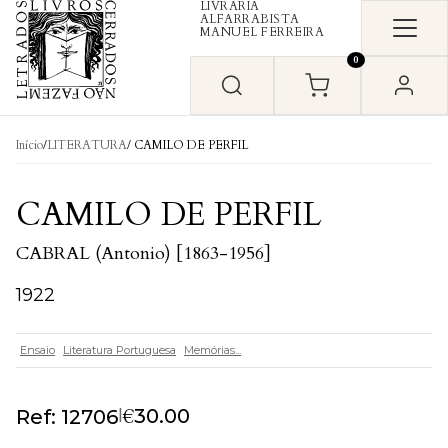
LIVRARIA
Skip to content
ALFARRABISTA
MANUEL FERREIRA
0
Início
/
LITERATURA
/ CAMILO DE PERFIL
CAMILO DE PERFIL
CABRAL (Antonio) [1863-1956]
1922
Ensaio
Literatura Portuguesa
Memórias...
€
|
30.00
Ref: 12706