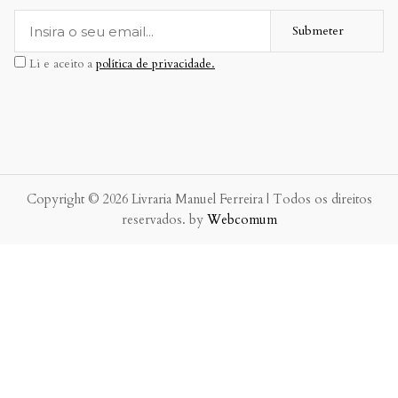
Submeter
Li e aceito a
política de privacidade.
Copyright © 2026 Livraria Manuel Ferreira | Todos os direitos
reservados. by
Webcomum
P.f. envie-nos a sua mensagem.
Enviaremos a nossa resposta o mais breve possível.
×