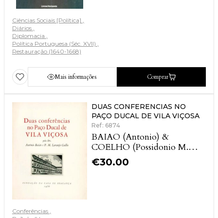
Ciências Sociais [Política]
Diários
Diplomacia
Política Portuguesa (Séc. XVII)
Restauração (1640-1668)
Mais informações
Comprar
DUAS CONFERENCIAS NO
PAÇO DUCAL DE VILA VIÇOSA
Ref: 6874
BAIAO (Antonio) &
COELHO (Possidonio M.
Laranjo)
€
30.00
Conferências