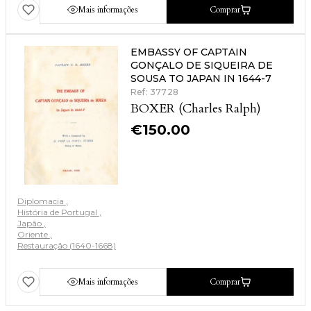
Mais informações
Comprar
EMBASSY OF CAPTAIN
GONÇALO DE SIQUEIRA DE
SOUSA TO JAPAN IN 1644-7
Ref: 37728
BOXER (Charles Ralph)
€
150.00
Diplomacia
História de Portugal
Japão
Oriente
Restauração (1640-1668)
Mais informações
Comprar