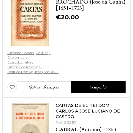
BROCHADO (Jose da Cunha)
[1651-1733]
€
20.00
Ciências Sociais [Política]
Diplomacia
Epistolografia
História de Portugal
Política Portuguesa (Séc. XVIII)
Mais informações
Comprar
CARTAS DE EL REI DOM
CARLOS A JOSE LUCIANO DE
CASTRO
Ref: 20297
CABRAL (Antonio) [1863-