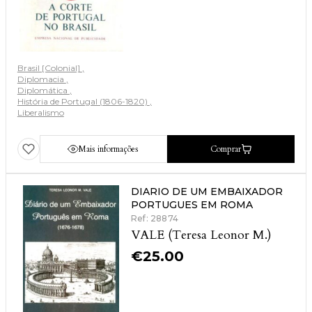
Brasil [Colonial]
Diplomacia
Diplomática
História de Portugal (1806-1820)
Liberalismo
Mais informações
Comprar
DIARIO DE UM EMBAIXADOR
PORTUGUES EM ROMA
Ref: 28874
VALE (Teresa Leonor M.)
€
25.00