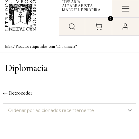
LIVRARIA
Skip to content
ALFARRABISTA
MANUEL FERREIRA
0
Início
/ Produtos etiquetados com “Diplomacia”
Diplomacia
← Retroceder