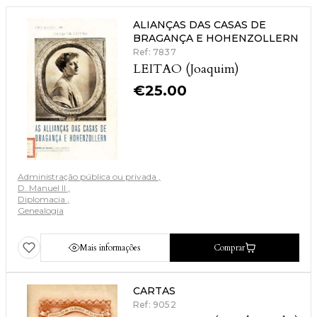
ALIANÇAS DAS CASAS DE
BRAGANÇA E HOHENZOLLERN
Ref: 7837
LEITAO (Joaquim)
€
25.00
Administração pública ou privada
D. Manuel II
Diplomacia
Genealogia
Mais informações
Comprar
CARTAS
Ref: 9052