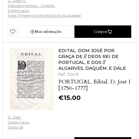
D. João IV
Descobrimentos - Oriente
Diplomacia
Índia [Presença e Territórios Portugueses]
Mais informações
Comprar
EDITAL. DOM JOSÉ POR
GRAÇA DE // DEOS REI DE
PORTUGAL, E DOS //
ALGARVES, DAQUÉM, E DÁLE
Ref: 32419
PORTUGAL. Edital. D. José I
[1750-1777]
€
15.00
D. José
Diplomacia
Santa Sé