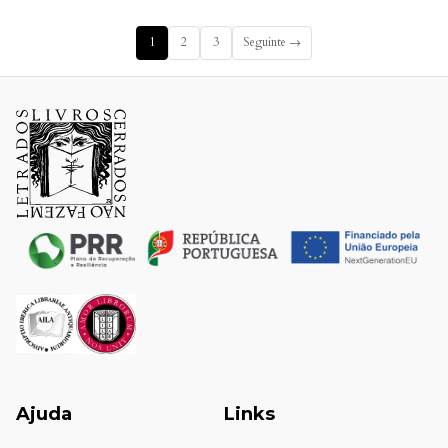
1
2
3
Seguinte →
Ajuda
Links