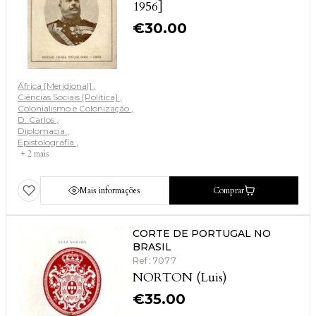
1956]
€
30.00
África [Meridional]
Ciências Sociais [Política]
Colonialismo e Colonização
D. Carlos
Diplomacia
Epistolografia
+ 2 mais
Mais informações
Comprar
CORTE DE PORTUGAL NO
BRASIL
Ref: 7077
NORTON (Luis)
€
35.00