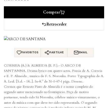
Comprar
Retroceder
FAVORITOS
PARTILHE
EMAIL
CORREIA (A.) & ALMEIDA (E. P.).- O ARCO DE
SANT'ANNA. Drama lyrico em quatro actos. Poesia de A. Correia
e E. P. Almeida , muzica de F. S. Noronha. Porto: Typographia de A.
A. Leal. [S.d. - 18..]. In-8.º de 51-I-47-I págs. Desenc.
Cremos que Ernesto Pinto de Almeida é o nome completo do
segundo autor mencionado no frontispício. Peça de motivo
portuense, tendo sido Sá Noronha, célebre músico vimaranense, o
autor da música com que deve ter sido representada. O segundo
grupo de páginas corresponde à tradução italiana assinada N. N.