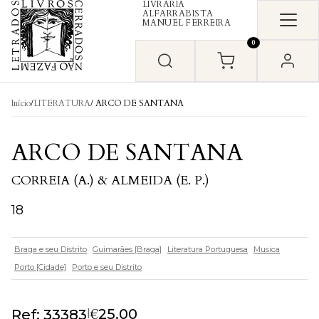
LIVRARIA
Skip to content
ALFARRABISTA
MANUEL FERREIRA
0
Início
/
LITERATURA
/ ARCO DE SANTANA
ARCO DE SANTANA
CORREIA (A.) & ALMEIDA (E. P.)
18
Braga e seu Distrito
Guimarães [Braga]
Literatura Portuguesa
Musica
Porto [Cidade]
Porto e seu Distrito
€
|
25.00
Ref: 33383