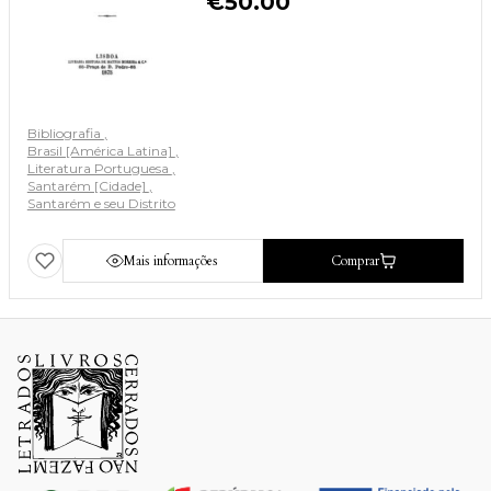
€
50.00
Bibliografia
Brasil [América Latina]
Literatura Portuguesa
Santarém [Cidade]
Santarém e seu Distrito
Mais informações
Comprar