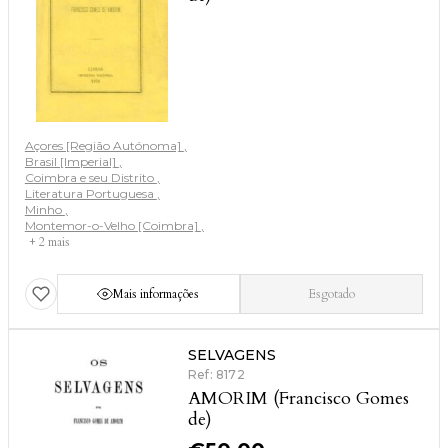
Açores [Região Autónoma]
Brasil [Imperial]
Coimbra e seu Distrito
Literatura Portuguesa
Minho
Montemor-o-Velho [Coimbra]
+ 2 mais
Mais informações
Esgotado
SELVAGENS
Ref: 8172
AMORIM (Francisco Gomes
de)