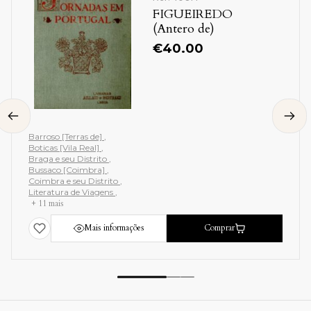
FIGUEIREDO
(Antero de)
€
40.00
Barroso [Terras de]
Boticas [Vila Real]
Braga e seu Distrito
Bussaco [Coimbra]
Coimbra e seu Distrito
Literatura de Viagens
+ 11 mais
Mais informações
Comprar